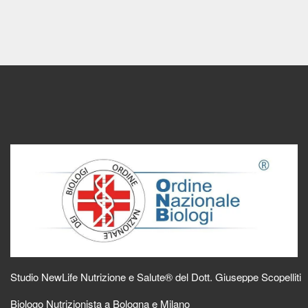
Studio NewLife Nutrizione e Salute® del Dott. Giuseppe Scopelliti
Biologo Nutrizionista a Bologna e Milano