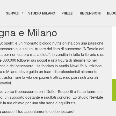
SERVIZI
STUDIO MILANO
PREZZI
RECENSIONI
BLO
ogna e Milano
Scopelliti è un rinomato biologo nutrizionista con una passione
benessere e la salute. Autore del libro di successo “A Tavola col
ta per non essere mai a dieta”, in vendita in tutte le librerie e su
 600.000 follower sui social è una figura di riferimento nel
one e del benessere. Ha fondato lo studio NewLife Nutrizione
a e Milano, dove guida un team di professionisti altamente
a trasformare la vita dei pazienti attraverso piani nutrizionali
ovativi.
so verso il benessere con il Dottor Scopelliti e il suo team: un
co, un supporto costante e risultati concreti. Lo Studio NewLife
 è la tua chiave per una vita sana e equilibrata.
a adesso il tuo appuntamento col benessere!