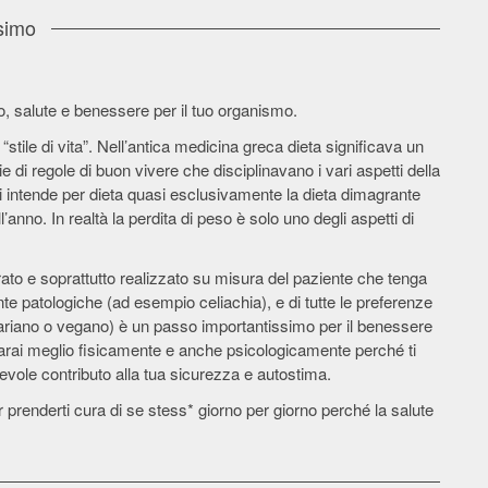
ssimo
, salute e benessere per il tuo organismo.
“stile di vita”. Nell’antica medicina greca dieta significava un
e di regole di buon vivere che disciplinavano i vari aspetti della
gi si intende per dieta quasi esclusivamente la dieta dimagrante
l’anno. In realtà la perdita di peso è solo uno degli aspetti di
rato e soprattutto realizzato su misura del paziente che tenga
nte patologiche (ad esempio celiachia), e di tutte le preferenze
etariano o vegano) è un passo importantissimo per il benessere
starai meglio fisicamente e anche psicologicamente perché ti
tevole contributo alla tua sicurezza e autostima.
r prenderti cura di se stess* giorno per giorno perché la salute