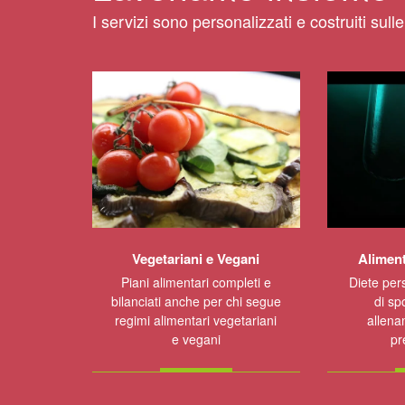
I servizi sono personalizzati e costruiti sull
Vegetariani e Vegani
Aliment
Piani alimentari completi e
Diete per
bilanciati anche per chi segue
di sp
regimi alimentari vegetariani
allena
e vegani
pr
CONTATTI