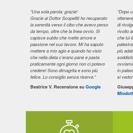
“Una sola parola: grazie!
“Dopo un
Grazie al Dottor Scopelliti ho recuperato
ottenere 
la serenità verso il cibo che avevo perso
di rivol
da tempo, oltre che la linea ovvio. Si
rivolto 
capisce subito che mette amore e
che lui 
passione nel suo lavoro. Mi ha saputo
palestra 
mettere a mio agio e quando ho visto
più ada
che nella dieta c’erano pane e pasta
soddisfa
praticamente ogni giorno non ci potevo
ovviamen
credere! Sono dimagrita e sono più
in palest
felice. Lo consiglio senza riserve.”
si vedo
Beatrice V. Recensione su
Google
Giusep
Miodott