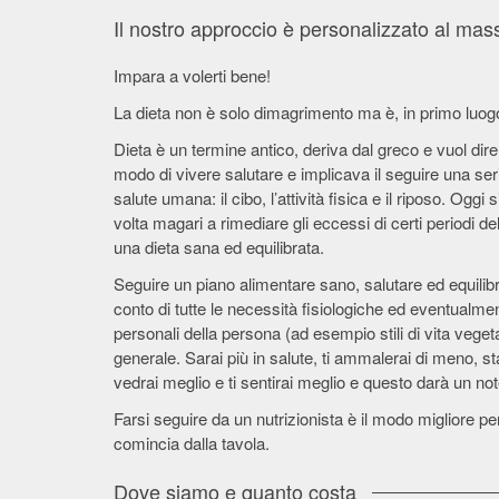
Il nostro approccio è personalizzato al ma
Impara a volerti bene!
La dieta non è solo dimagrimento ma è, in primo luogo
Dieta è un termine antico, deriva dal greco e vuol dire 
modo di vivere salutare e implicava il seguire una seri
salute umana: il cibo, l’attività fisica e il riposo. Og
volta magari a rimediare gli eccessi di certi periodi del
una dieta sana ed equilibrata.
Seguire un piano alimentare sano, salutare ed equilib
conto di tutte le necessità fisiologiche ed eventualme
personali della persona (ad esempio stili di vita veg
generale. Sarai più in salute, ti ammalerai di meno, 
vedrai meglio e ti sentirai meglio e questo darà un no
Farsi seguire da un nutrizionista è il modo migliore pe
comincia dalla tavola.
Dove siamo e quanto costa