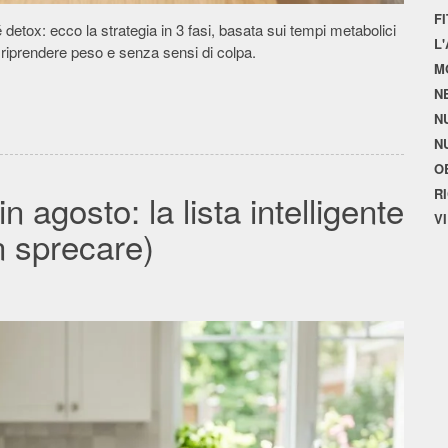
F
é detox: ecco la strategia in 3 fasi, basata sui tempi metabolici
L
a riprendere peso e senza sensi di colpa.
M
N
N
N
O
R
 agosto: la lista intelligente
V
n sprecare)