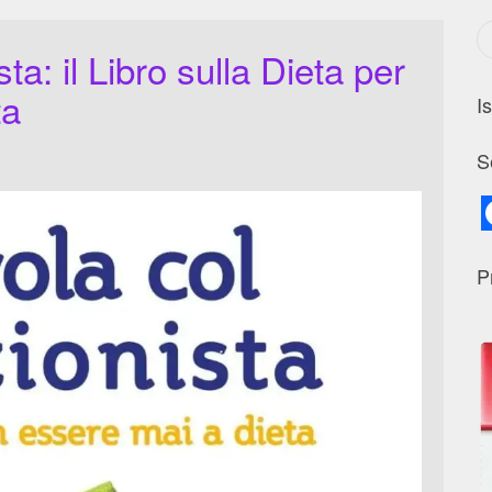
ta: il Libro sulla Dieta per
ta
I
S
P