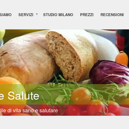
 SIAMO
SERVIZI
STUDIO MILANO
PREZZI
RECENSIONI
e Salute
le di vita sano e salutare