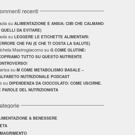
ommenti recenti
aola
su
ALIMENTAZIONE E ANSIA: CIBI CHE CALMANO
E QUELLI DA EVITARE)
aola
su
LEGGERE LE ETICHETTE ALIMENTARI:
’ERRORE CHE FAI (E CHE TI COSTA LA SALUTE)
ichela Mastrogiacomo
su
G COME GLUTINE:
COPRIAMO TUTTO SU QUESTO NUTRIENTE
ONTROVERSO!
arisa
su
M COME METABOLISMO BASALE –
’ALFABETO NUTRIZIONALE PODCAST
e
su
DIPENDENZA DA CIOCCOLATO: COME USCIRNE.
E PAROLE DEL NUTRIZIONISTA
ategorie
LIMENTAZIONE & BENESSERE
IETA
IMAGRIMENTO