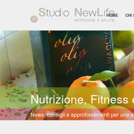
HOME
CHI
Nutrizione, Fitness 
News, consigli e approfondimenti per uno sti