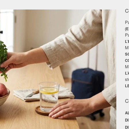
C
P
(
P
L
M
S
C
M
L
st
L
C
A
D
D