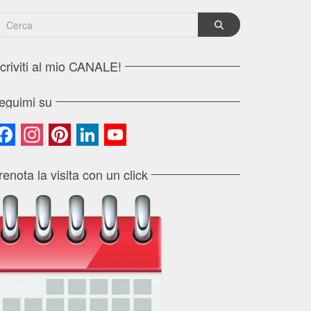
scriviti al mio CANALE!
eguimi su
Facebook
Instagram
Pinterest
LinkedIn
YouTube
Channel
renota la visita con un click