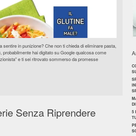
ia sentire in punizione? Che non ti chieda di eliminare pasta,
A
 sì, probabilmente hai digitato su Google qualcosa come
trizionista” e ti sei ritrovato sommerso da promesse
C
S
S
I
S
M
D
erie Senza Riprendere
5
T
P
S