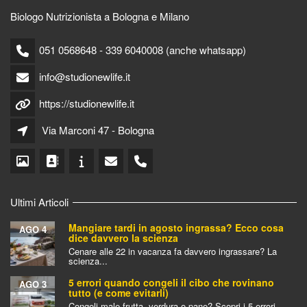
Biologo Nutrizionista a Bologna e Milano
051 0568648 - 339 6040008 (anche whatsapp)
info@studionewlife.it
https://studionewlife.it
Via Marconi 47 - Bologna
Ultimi Articoli
Mangiare tardi in agosto ingrassa? Ecco cosa
AGO 4
dice davvero la scienza
Cenare alle 22 in vacanza fa davvero ingrassare? La
scienza...
5 errori quando congeli il cibo che rovinano
AGO 3
tutto (e come evitarli)
Congeli male frutta, verdura o pane? Scopri i 5 errori...