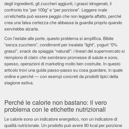
degli ingredienti, gli zuccheri aggiunti, i grassi idrogenati, il
confronto tra “per 100g” e “per porzione”. Leggere male
un’etichetta può essere peggio che non leggerla affatto, perché
crea una falsa certezza che abbassa la guardia proprio quando
servirebbe alzarla.
Con l’estate alle porte, questo problema si amplifica. Bibite
“senza zucchero”, condimenti per insalata “light”, yogurt “0%
grassi”, snack da spiaggia “naturali”: i lineari del supermercato si
riempiono di claim che sembrano promesse di salute e sono,
spesso, operazioni di marketing molto ben costruite. In questo
articolo trovi una guida passo-passo su cosa guardare, in quale
ordine e perché — con esempi concreti da prodotti tipici della
stagione estiva.
Perché le calorie non bastano: il vero
problema con le etichette nutrizionali
Le calorie sono un indicatore energetico, non un indicatore di
qualità nutrizionale. Un prodotto può avere 90 kcal per porzione