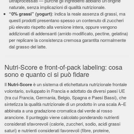
ultraprocessati — purché gli ingredienti abbiano un’origine
naturale, senza implicazioni di qualità nutrizionale.
“0% grassi” (yogurt)
: indica la reale assenza di grassi, ma
questi prodotti presentano spesso un contenuto di zuccheri
più elevato rispetto alla versione intera, oppure vengono
addizionati di addensanti (amido modificato, pectine, gelatina)
per replicare la consistenza cremosa garantita normalmente
dal grasso del latte.
Nutri-Score e front-of-pack labeling: cosa
sono e quanto ci si può fidare
Il
Nutri-Score
è un sistema di etichettatura nutrizionale frontale
volontario, sviluppato in Francia e adottato da diversi paesi UE
(tra cui Francia, Germania, Belgio, Spagna e Paesi Bassi), che
sintetizza la qualità nutrizionale di un prodotto in una scala A–E
abbinata a una gradazione cromatica dal verde al rosso
arancione. Il punteggio viene calcolato ponderando nutrienti
considerati sfavorevoli (calorie, zuccheri, sodio, acidi grassi
saturi) e nutrienti considerati favorevoli (fibre, proteine,