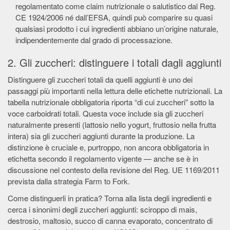
regolamentato come claim nutrizionale o salutistico dal Reg.
CE 1924/2006 né dall’EFSA, quindi può comparire su quasi
qualsiasi prodotto i cui ingredienti abbiano un’origine naturale,
indipendentemente dal grado di processazione.
2. Gli zuccheri: distinguere i totali dagli aggiunti
Distinguere gli zuccheri totali da quelli aggiunti è uno dei
passaggi più importanti nella lettura delle etichette nutrizionali. La
tabella nutrizionale obbligatoria riporta “di cui zuccheri” sotto la
voce carboidrati totali. Questa voce include sia gli zuccheri
naturalmente presenti (lattosio nello yogurt, fruttosio nella frutta
intera) sia gli zuccheri aggiunti durante la produzione. La
distinzione è cruciale e, purtroppo, non ancora obbligatoria in
etichetta secondo il regolamento vigente — anche se è in
discussione nel contesto della revisione del Reg. UE 1169/2011
prevista dalla strategia Farm to Fork.
Come distinguerli in pratica? Torna alla lista degli ingredienti e
cerca i sinonimi degli zuccheri aggiunti: sciroppo di mais,
destrosio, maltosio, succo di canna evaporato, concentrato di