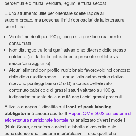
percentuale di frutta, verdura, legumi e frutta secca).
È uno strumento utile per orientare scelte rapide al
supermercato, ma presenta limiti riconosciuti dalla letteratura
scientifica:
Valuta i nutrienti per 100 g, non per la porzione realmente
consumata.
Non distingue tra fonti qualitativamente diverse dello stesso
nutriente (es. lattosio naturalmente presente nel latte vs.
saccarosio aggiunto).
Alcuni alimenti con profilo nutrizionale favorevole nel contesto
della dieta mediterranea — come l’olio extravergine d’oliva —
ricevono punteggi bassi (C o D) a causa dell’elevato
contenuto calorico e di grassi saturi valutato su 100 g,
indipendentemente dalla qualità degli acidi grassi presenti.
A livello europeo, il dibattito sul
front-of-pack labeling
obbligatorio
è ancora aperto. Il
Report OMS 2023 sui sistemi di
etichettatura nutrizionale frontale
ha analizzato diversi modelli
(Nutri-Score, semaforo a colori, etichette di avvertimento)
concludendo che i sistemi interpretativi — cioè quelli che