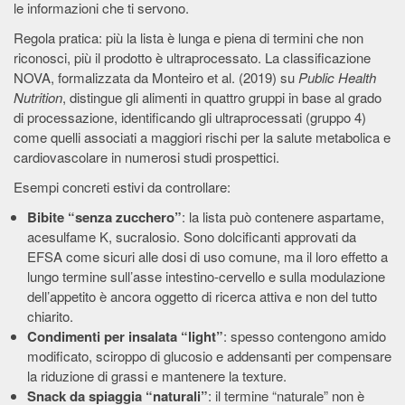
le informazioni che ti servono.
Regola pratica: più la lista è lunga e piena di termini che non
riconosci, più il prodotto è ultraprocessato. La classificazione
NOVA, formalizzata da Monteiro et al. (2019) su
Public Health
Nutrition
, distingue gli alimenti in quattro gruppi in base al grado
di processazione, identificando gli ultraprocessati (gruppo 4)
come quelli associati a maggiori rischi per la salute metabolica e
cardiovascolare in numerosi studi prospettici.
Esempi concreti estivi da controllare:
Bibite “senza zucchero”
: la lista può contenere aspartame,
acesulfame K, sucralosio. Sono dolcificanti approvati da
EFSA come sicuri alle dosi di uso comune, ma il loro effetto a
lungo termine sull’asse intestino-cervello e sulla modulazione
dell’appetito è ancora oggetto di ricerca attiva e non del tutto
chiarito.
Condimenti per insalata “light”
: spesso contengono amido
modificato, sciroppo di glucosio e addensanti per compensare
la riduzione di grassi e mantenere la texture.
Snack da spiaggia “naturali”
: il termine “naturale” non è