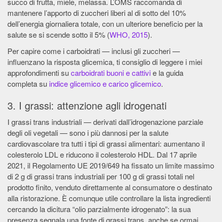
succo di frutta, miele, melassa. L’OMS raccomanda di
mantenere l’apporto di zuccheri liberi al di sotto del 10%
dell’energia giornaliera totale, con un ulteriore beneficio per la
salute se si scende sotto il 5% (
WHO, 2015
).
Per capire come i carboidrati — inclusi gli zuccheri —
influenzano la risposta glicemica, ti consiglio di leggere i miei
approfondimenti su
carboidrati buoni e cattivi
e la guida
completa su
indice glicemico e carico glicemico
.
3. I grassi: attenzione agli idrogenati
I grassi trans industriali — derivati dall’idrogenazione parziale
degli oli vegetali — sono i più dannosi per la salute
cardiovascolare tra tutti i tipi di grassi alimentari: aumentano il
colesterolo LDL e riducono il colesterolo HDL. Dal 17 aprile
2021, il Regolamento UE 2019/649 ha fissato un limite massimo
di 2 g di grassi trans industriali per 100 g di grassi totali nel
prodotto finito, venduto direttamente al consumatore o destinato
alla ristorazione. È comunque utile controllare la lista ingredienti
cercando la dicitura “olio parzialmente idrogenato”: la sua
presenza segnala una fonte di grassi trans, anche se ormai