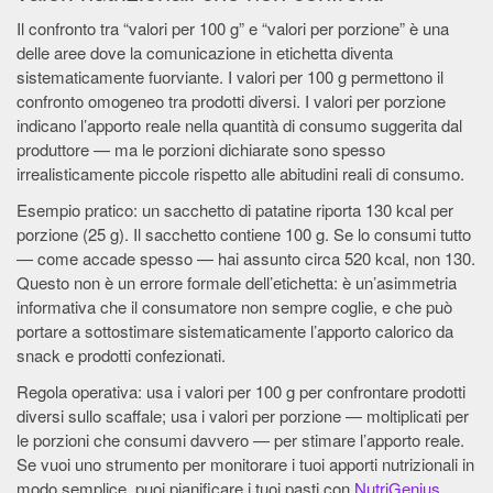
Il confronto tra “valori per 100 g” e “valori per porzione” è una
delle aree dove la comunicazione in etichetta diventa
sistematicamente fuorviante. I valori per 100 g permettono il
confronto omogeneo tra prodotti diversi. I valori per porzione
indicano l’apporto reale nella quantità di consumo suggerita dal
produttore — ma le porzioni dichiarate sono spesso
irrealisticamente piccole rispetto alle abitudini reali di consumo.
Esempio pratico: un sacchetto di patatine riporta 130 kcal per
porzione (25 g). Il sacchetto contiene 100 g. Se lo consumi tutto
— come accade spesso — hai assunto circa 520 kcal, non 130.
Questo non è un errore formale dell’etichetta: è un’asimmetria
informativa che il consumatore non sempre coglie, e che può
portare a sottostimare sistematicamente l’apporto calorico da
snack e prodotti confezionati.
Regola operativa: usa i valori per 100 g per confrontare prodotti
diversi sullo scaffale; usa i valori per porzione — moltiplicati per
le porzioni che consumi davvero — per stimare l’apporto reale.
Se vuoi uno strumento per monitorare i tuoi apporti nutrizionali in
modo semplice, puoi pianificare i tuoi pasti con
NutriGenius
,