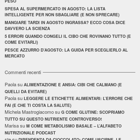
PESO
SPESA AL SUPERMERCATO IN AGOSTO: LA LISTA
INTELLIGENTE PER NON SBAGLIARE (E NON SPRECARE)
MANGIARE TARDI IN AGOSTO INGRASSA? ECCO COSA DICE
DAVVERO LA SCIENZA
5 ERRORI QUANDO CONGELI IL CIBO CHE ROVINANO TUTTO (E
COME EVITARLI)
PESCE AZZURRO D’AGOSTO: LA GUIDA PER SCEGLIERLO AL
MERCATO
Commenti recenti
Paola
su
ALIMENTAZIONE E ANSIA: CIBI CHE CALMANO (E
QUELLI DA EVITARE)
Paola
su
LEGGERE LE ETICHETTE ALIMENTARI: L’ERRORE CHE
FAI (E CHE TI COSTA LA SALUTE)
Michela Mastrogiacomo
su
G COME GLUTINE: SCOPRIAMO
TUTTO SU QUESTO NUTRIENTE CONTROVERSO!
Marisa
su
M COME METABOLISMO BASALE – L’ALFABETO
NUTRIZIONALE PODCAST
ste
su
DIPENDENZA DA CIOCCOLATO: COME USCIRNE. LE