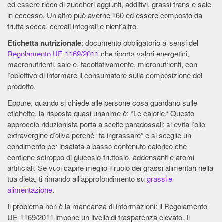
ed essere ricco di zuccheri aggiunti, additivi, grassi trans e sale
in eccesso. Un altro può averne 160 ed essere composto da
frutta secca, cereali integrali e nient’altro.
Etichetta nutrizionale
: documento obbligatorio ai sensi del
Regolamento UE 1169/2011
che riporta valori energetici,
macronutrienti, sale e, facoltativamente, micronutrienti, con
l’obiettivo di informare il consumatore sulla composizione del
prodotto.
Eppure, quando si chiede alle persone cosa guardano sulle
etichette, la risposta quasi unanime è: “Le calorie.” Questo
approccio riduzionista porta a scelte paradossali: si evita l’olio
extravergine d’oliva perché “fa ingrassare” e si sceglie un
condimento per insalata a basso contenuto calorico che
contiene sciroppo di glucosio-fruttosio, addensanti e aromi
artificiali. Se vuoi capire meglio il ruolo dei grassi alimentari nella
tua dieta, ti rimando all’approfondimento su
grassi e
alimentazione
.
Il problema non è la mancanza di informazioni: il Regolamento
UE 1169/2011 impone un livello di trasparenza elevato. Il