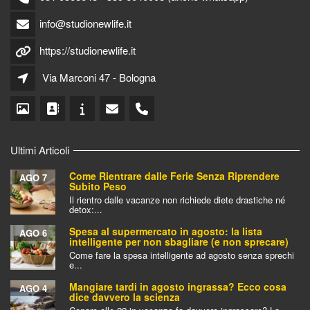
info@studionewlife.it
https://studionewlife.it
Via Marconi 47 - Bologna
Ultimi Articoli
Come Rientrare dalle Ferie Senza Riprendere
AGO 7
Subito Peso
Il rientro dalle vacanze non richiede diete drastiche né
detox:...
Spesa al supermercato in agosto: la lista
AGO 6
intelligente per non sbagliare (e non sprecare)
Come fare la spesa intelligente ad agosto senza sprechi
e...
Mangiare tardi in agosto ingrassa? Ecco cosa
AGO 4
dice davvero la scienza