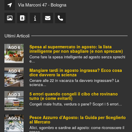
Via Marconi 47 - Bologna
Ultimi Articoli
Spesa al supermercato in agosto: la lista
AGO 6
intelligente per non sbagliare (e non sprecare)
Come fare la spesa intelligente ad agosto senza sprechi
e...
Mangiare tardi in agosto ingrassa? Ecco cosa
AGO 4
dice davvero la scienza
Cenare alle 22 in vacanza fa davvero ingrassare? La
scienza...
5 errori quando congeli il cibo che rovinano
AGO 3
tutto (e come evitarli)
Congeli male frutta, verdura o pane? Scopri i 5 errori...
Pesce Azzurro d’Agosto: la Guida per Sceglierlo
AGO 2
al Mercato
Alici, sgombro e sardine ad agosto: come riconoscere il
pesce...