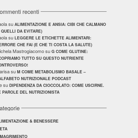
ommenti recenti
aola
su
ALIMENTAZIONE E ANSIA: CIBI CHE CALMANO
E QUELLI DA EVITARE)
aola
su
LEGGERE LE ETICHETTE ALIMENTARI:
’ERRORE CHE FAI (E CHE TI COSTA LA SALUTE)
ichela Mastrogiacomo
su
G COME GLUTINE:
COPRIAMO TUTTO SU QUESTO NUTRIENTE
ONTROVERSO!
arisa
su
M COME METABOLISMO BASALE –
’ALFABETO NUTRIZIONALE PODCAST
e
su
DIPENDENZA DA CIOCCOLATO: COME USCIRNE.
E PAROLE DEL NUTRIZIONISTA
ategorie
LIMENTAZIONE & BENESSERE
IETA
IMAGRIMENTO