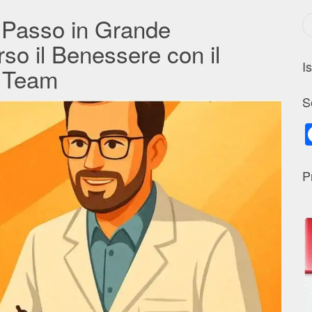
 Passo in Grande
so il Benessere con il
I
o Team
S
P