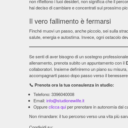
non riflettono i tuoi desideri, non significa che il per
hai deciso di cambiare e concentrati sul prossimo picc
Il vero fallimento è fermarsi
Finché muovi un passo, anche piccolo, sei sulla strada
salute, energia e autostima. Invece, ogni ostacolo deve
Se senti di aver bisogno di un sostegno professionale 
allenamento, prenota subito un appuntamento con il
D
collaboratori. Insieme definiremo un piano su misura, ad
accompagnarti passo dopo passo verso il benessere 
📞 Prenota ora la tua consulenza in studio:
Telefono: 3396040008
Email:
info@studionewlife.it
Oppure
clicca qui
per prenotare in autonomia dal ca
Non rimandare: il tuo percorso verso una vita più san
Condividi su: