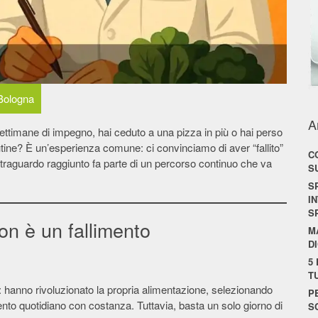
 Bologna
A
settimane di impegno, hai ceduto a una pizza in più o hai perso
tine? È un’esperienza comune: ci convinciamo di aver “fallito”
C
gni traguardo raggiunto fa parte di un percorso continuo che va
S
S
I
S
on è un fallimento
M
D
5
T
ti: hanno rivoluzionato la propria alimentazione, selezionando
P
mento quotidiano con costanza. Tuttavia, basta un solo giorno di
S