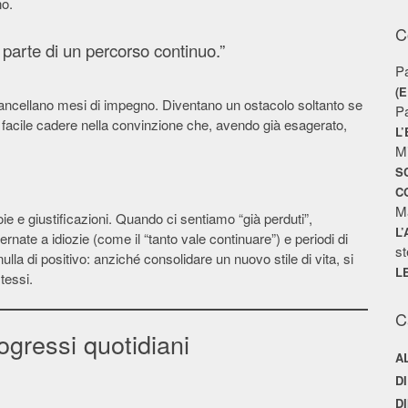
no.
C
 parte di un percorso continuo.”
P
(
ncellano mesi di impegno. Diventano un ostacolo soltanto se
P
è facile cadere nella convinzione che, avendo già esagerato,
L
M
S
C
M
ie e giustificazioni. Quando ci sentiamo “già perduti”,
L
ernate a idiozie (come il “tanto vale continuare”) e periodi di
st
lla di positivo: anziché consolidare un nuovo stile di vita, si
L
tessi.
C
ogressi quotidiani
A
D
D