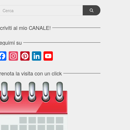
scriviti al mio CANALE!
eguimi su
Facebook
Instagram
Pinterest
LinkedIn
YouTube
Channel
renota la visita con un click