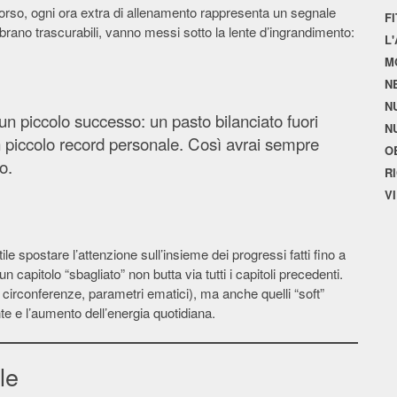
 corso, ogni ora extra di allenamento rappresenta un segnale
F
embrano trascurabili, vanno messi sotto la lente d’ingrandimento:
L
M
N
N
 un piccolo successo: un pasto bilanciato fuori
N
un piccolo record personale. Così avrai sempre
O
o.
R
V
le spostare l’attenzione sull’insieme dei progressi fatti fino a
capitolo “sbagliato” non butta via tutti i capitoli precedenti.
 circonferenze, parametri ematici), ma anche quelli “soft”
te e l’aumento dell’energia quotidiana.
le