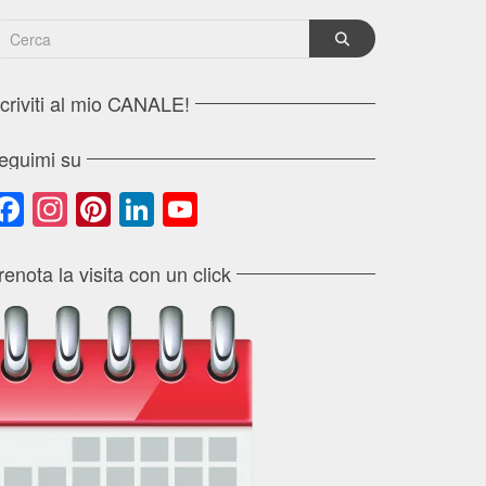
scriviti al mio CANALE!
eguimi su
Facebook
Instagram
Pinterest
LinkedIn
YouTube
Channel
renota la visita con un click