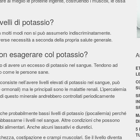
tare al meglio le proteine ingerite, costruendo i muscoli, le ossa
velli di potassio?
n molti modi non si può assumerlo indiscriminatamente.
verse necessità a seconda della propria salute generale.
non esagerare col potassio?
A
hio di avere un eccesso di potassio nel sangue. Tendono ad
E
rlo come le persone sane.
L
onsiste nell’avere livelli elevati di potassio nel sangue, può
C
S
ormonali) ma le principali sono le malattie renali. L’ipercalemia
elli di questo minerale andrebbero controllati periodicamente
S
I
S
e probabilmente bassi livelli di potassio (ipocaliemia) perché
M
abbassarne i livelli nel sangue. Altre condizioni che possono
D
i alimentari. Anche alcuni lassativi e diuretici.
5
T
hezza, costipazione e crampi muscolari. Se il livello diventa