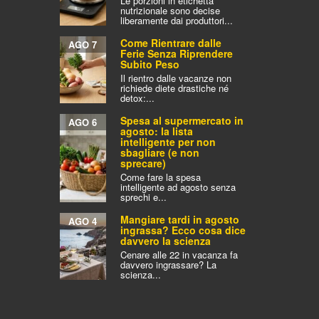
Le porzioni in etichetta
nutrizionale sono decise
liberamente dai produttori...
Come Rientrare dalle
AGO 7
Ferie Senza Riprendere
Subito Peso
Il rientro dalle vacanze non
richiede diete drastiche né
detox:...
Spesa al supermercato in
AGO 6
agosto: la lista
intelligente per non
sbagliare (e non
sprecare)
Come fare la spesa
intelligente ad agosto senza
sprechi e...
Mangiare tardi in agosto
AGO 4
ingrassa? Ecco cosa dice
davvero la scienza
Cenare alle 22 in vacanza fa
davvero ingrassare? La
scienza...