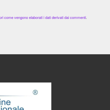
ri come vengono elaborati i dati derivati dai commenti
.