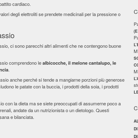
attito cardiaco.
C
alori degli elettroliti se prendete medicinali per la pressione o
P
(
assio
P
L
sio, ci sono parecchi altri alimenti che ne contengono buone
M
S
otassio comprendono le
albicocche, il melone cantalupo, le
C
ancia
.
M
L
otassio anche perché si tende a mangiarne porzioni più generose
st
ludono le patate con la buccia, i prodotti della soia, i prodotti
L
assio con la dieta ma se siete preoccupati di assumerne poco a
C
renali, andate da un nutrizionista o un dietologo. Questi
 sana e bilanciata.
A
D
D