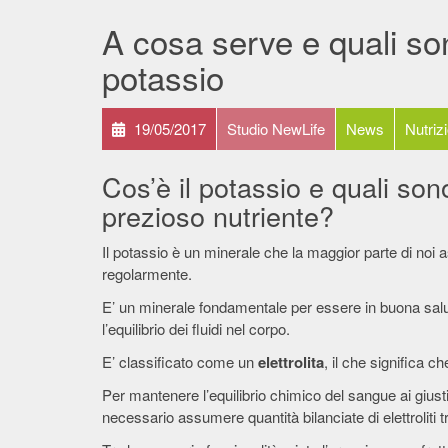
A cosa serve e quali sono
potassio
19/05/2017
Studio NewLife
News
Nutriz
Cos’è il potassio e quali sono
prezioso nutriente?
Il potassio è un minerale che la maggior parte di noi
regolarmente.
E’ un minerale fondamentale per essere in buona salu
l’equilibrio dei fluidi nel corpo.
E’ classificato come un
elettrolita
, il che significa c
Per mantenere l’equilibrio chimico del sangue ai giusti
necessario assumere quantità bilanciate di elettroliti tra 