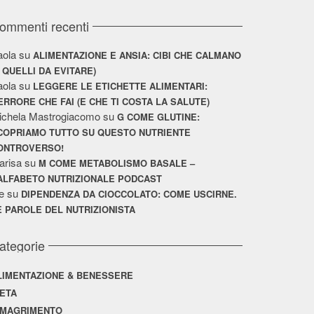
ommenti recenti
aola
su
ALIMENTAZIONE E ANSIA: CIBI CHE CALMANO
E QUELLI DA EVITARE)
aola
su
LEGGERE LE ETICHETTE ALIMENTARI:
’ERRORE CHE FAI (E CHE TI COSTA LA SALUTE)
ichela Mastrogiacomo
su
G COME GLUTINE:
COPRIAMO TUTTO SU QUESTO NUTRIENTE
ONTROVERSO!
arisa
su
M COME METABOLISMO BASALE –
’ALFABETO NUTRIZIONALE PODCAST
e
su
DIPENDENZA DA CIOCCOLATO: COME USCIRNE.
E PAROLE DEL NUTRIZIONISTA
ategorie
LIMENTAZIONE & BENESSERE
IETA
IMAGRIMENTO