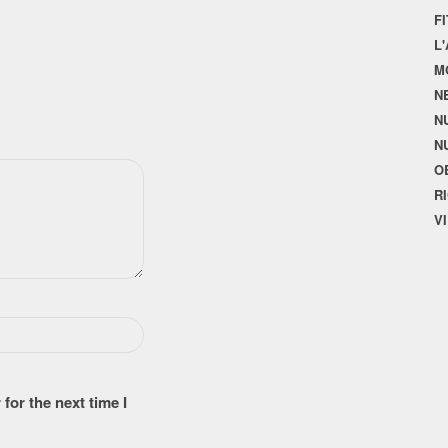
F
L
M
N
N
N
O
R
V
for the next time I