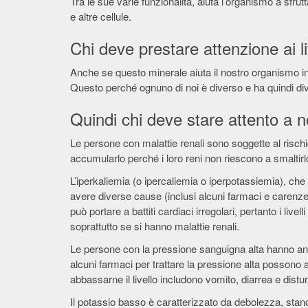
Tra le sue varie funzionalità, aiuta l’organismo a sfrut
e altre cellule.
Chi deve prestare attenzione ai li
Anche se questo minerale aiuta il nostro organismo i
Questo perché ognuno di noi è diverso e ha quindi di
Quindi chi deve stare attento a 
Le persone con malattie renali sono soggette al risc
accumularlo perché i loro reni non riescono a smalti
L’iperkaliemia (o ipercaliemia o iperpotassiemia), che c
avere diverse cause (inclusi alcuni farmaci e carenze 
può portare a battiti cardiaci irregolari, pertanto i liv
soprattutto se si hanno malattie renali.
Le persone con la pressione sanguigna alta hanno anch
alcuni farmaci per trattare la pressione alta possono 
abbassarne il livello includono vomito, diarrea e disturb
Il potassio basso è caratterizzato da debolezza, stanc