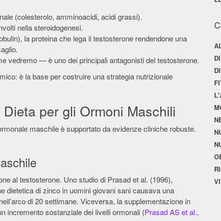
nale (colesterolo, amminoacidi, acidi grassi).
C
volti nella steroidogenesi.
lin), la proteina che lega il testosterone rendendone una
A
aglio.
D
e vedremo — è uno dei principali antagonisti del testosterone.
D
co: è la base per costruire una strategia nutrizionale
F
L
a Dieta per gli Ormoni Maschili
M
N
te ormonale maschile è supportato da evidenze cliniche robuste.
N
N
O
Maschile
R
ione al testosterone. Uno studio di Prasad et al. (1996),
V
ne dietetica di zinco in uomini giovani sani causava una
one nell’arco di 20 settimane. Viceversa, la supplementazione in
n incremento sostanziale dei livelli ormonali (
Prasad AS et al.,