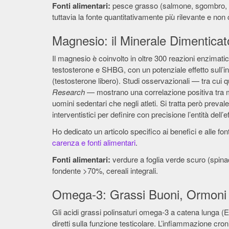
Fonti alimentari:
pesce grasso (salmone, sgombro, ar
tuttavia la fonte quantitativamente più rilevante e non
Magnesio: il Minerale Dimenticat
Il magnesio è coinvolto in oltre 300 reazioni enzimati
testosterone e SHBG, con un potenziale effetto sull’i
(testosterone libero). Studi osservazionali — tra cui q
Research
— mostrano una correlazione positiva tra mag
uomini sedentari che negli atleti. Si tratta però preval
interventistici per definire con precisione l’entità dell’ef
Ho dedicato un articolo specifico ai benefici e alle fon
carenza e fonti alimentari
.
Fonti alimentari:
verdure a foglia verde scuro (spinac
fondente >70%, cereali integrali.
Omega-3: Grassi Buoni, Ormoni M
Gli acidi grassi polinsaturi omega-3 a catena lunga 
diretti sulla funzione testicolare. L’infiammazione cr