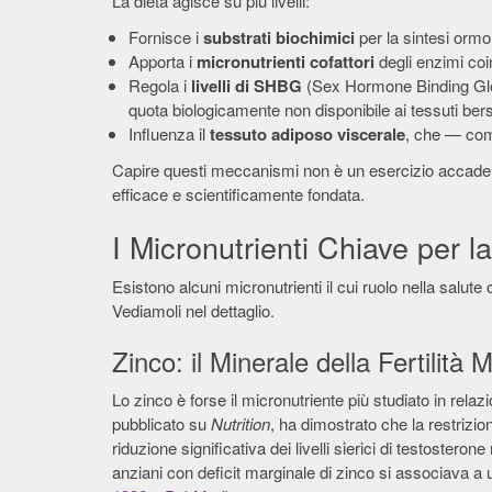
La dieta agisce su più livelli:
Fornisce i
substrati biochimici
per la sintesi ormo
Apporta i
micronutrienti cofattori
degli enzimi coin
Regola i
livelli di SHBG
(Sex Hormone Binding Globu
quota biologicamente non disponibile ai tessuti bers
Influenza il
tessuto adiposo viscerale
, che — com
Capire questi meccanismi non è un esercizio accademi
efficace e scientificamente fondata.
I Micronutrienti Chiave per l
Esistono alcuni micronutrienti il cui ruolo nella salu
Vediamoli nel dettaglio.
Zinco: il Minerale della Fertilità 
Lo zinco è forse il micronutriente più studiato in relaz
pubblicato su
Nutrition
, ha dimostrato che la restrizio
riduzione significativa dei livelli sierici di testoster
anziani con deficit marginale di zinco si associava a u