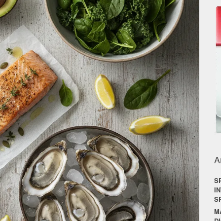
A
S
I
S
M
D