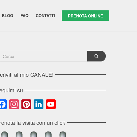
BLOG
FAQ
CONTATTI
PRENOTA ONLINE
scriviti al mio CANALE!
eguimi su
Facebook
Instagram
Pinterest
LinkedIn
YouTube
Channel
renota la visita con un click