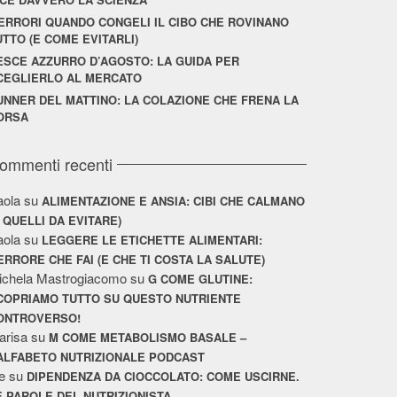
 ERRORI QUANDO CONGELI IL CIBO CHE ROVINANO
UTTO (E COME EVITARLI)
ESCE AZZURRO D’AGOSTO: LA GUIDA PER
CEGLIERLO AL MERCATO
UNNER DEL MATTINO: LA COLAZIONE CHE FRENA LA
ORSA
ommenti recenti
aola
su
ALIMENTAZIONE E ANSIA: CIBI CHE CALMANO
E QUELLI DA EVITARE)
aola
su
LEGGERE LE ETICHETTE ALIMENTARI:
’ERRORE CHE FAI (E CHE TI COSTA LA SALUTE)
ichela Mastrogiacomo
su
G COME GLUTINE:
COPRIAMO TUTTO SU QUESTO NUTRIENTE
ONTROVERSO!
arisa
su
M COME METABOLISMO BASALE –
’ALFABETO NUTRIZIONALE PODCAST
e
su
DIPENDENZA DA CIOCCOLATO: COME USCIRNE.
E PAROLE DEL NUTRIZIONISTA