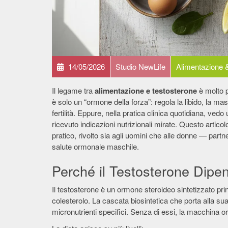
14/05/2026
Studio NewLife
Alimentazione 
Il legame tra
alimentazione e testosterone
è molto p
è solo un “ormone della forza”: regola la libido, la m
fertilità. Eppure, nella pratica clinica quotidiana, ved
ricevuto indicazioni nutrizionali mirate. Questo artic
pratico, rivolto sia agli uomini che alle donne — partn
salute ormonale maschile.
Perché il Testosterone Dip
Il testosterone è un ormone steroideo sintetizzato princ
colesterolo. La cascata biosintetica che porta alla sua
micronutrienti specifici. Senza di essi, la macchina o