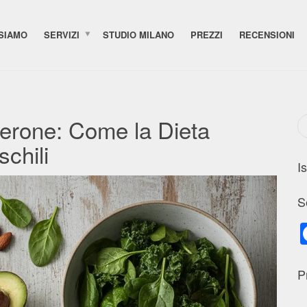
 SIAMO
SERVIZI
STUDIO MILANO
PREZZI
RECENSIONI
terone: Come la Dieta
chili
I
S
P