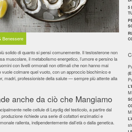
5
T
P
S
R
& Benessere
C
iù solido di quanto si pensi comunemente. Il testosterone non
C
assa muscolare, il metabolismo energetico, l’umore e persino la
o uomini con livelli ormonali non ottimali che non hanno mai
P
olo vuole colmare quel vuoto, con un approccio biochimico e
(
er, madri, professioniste della salute — sempre più attente alla
P
L
M
ende anche da ciò che Mangiamo
S
C
ipalmente nelle cellule di Leydig del testicolo, a partire dal
M
 produzione richiede una serie di cofattori enzimatici e
L
rmonale rallenta, indipendentemente dall’età o dalla genetica.
st
L