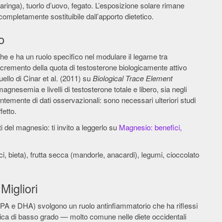
inga), tuorlo d’uovo, fegato. L’esposizione solare rimane
 completamente sostituibile dall’apporto dietetico.
o
che e ha un ruolo specifico nel modulare il legame tra
ncremento della quota di testosterone biologicamente attivo
uello di Cinar et al. (2011) su
Biological Trace Element
nesemia e livelli di testosterone totale e libero, sia negli
entemente di dati osservazionali: sono necessari ulteriori studi
fetto.
ti del magnesio: ti invito a leggerlo su
Magnesio: benefici,
i, bieta), frutta secca (mandorle, anacardi), legumi, cioccolato
igliori
(EPA e DHA) svolgono un ruolo antinfiammatorio che ha riflessi
onica di basso grado — molto comune nelle diete occidentali