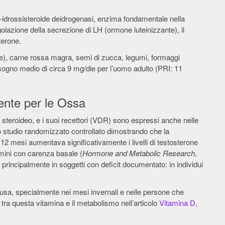
7β-idrossisteroide deidrogenasi, enzima fondamentale nella
egolazione della secrezione di LH (ormone luteinizzante), il
terone.
e), carne rossa magra, semi di zucca, legumi, formaggi
sogno medio di circa 9 mg/die per l’uomo adulto (PRI: 11
iente per le Ossa
teroideo, e i suoi recettori (VDR) sono espressi anche nelle
no studio randomizzato controllato dimostrando che la
2 mesi aumentava significativamente i livelli di testosterone
uomini con carenza basale (
Hormone and Metabolic Research
,
i principalmente in soggetti con deficit documentato: in individui
ffusa, specialmente nei mesi invernali e nelle persone che
 tra questa vitamina e il metabolismo nell’articolo
Vitamina D,