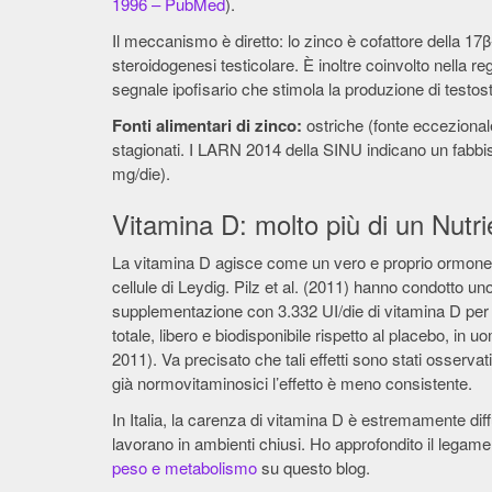
1996 – PubMed
).
Il meccanismo è diretto: lo zinco è cofattore della 1
steroidogenesi testicolare. È inoltre coinvolto nella r
segnale ipofisario che stimola la produzione di testos
Fonti alimentari di zinco:
ostriche (fonte eccezional
stagionati. I LARN 2014 della SINU indicano un fabbi
mg/die).
Vitamina D: molto più di un Nutr
La vitamina D agisce come un vero e proprio ormone s
cellule di Leydig. Pilz et al. (2011) hanno condotto u
supplementazione con 3.332 UI/die di vitamina D per 1
totale, libero e biodisponibile rispetto al placebo, in 
2011). Va precisato che tali effetti sono stati osservat
già normovitaminosici l’effetto è meno consistente.
In Italia, la carenza di vitamina D è estremamente di
lavorano in ambienti chiusi. Ho approfondito il legame
peso e metabolismo
su questo blog.