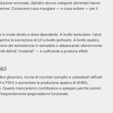
duzione ormonale, dall’altro alcune categorie alimentari hanno
tosterone. Conoscere cosa mangiare — e cosa evitare — per il
 in modo diretto e dose-dipendente. A livello testicolare, l’alcol
prime la secrezione di LH a livello ipofisario. A livello epatico,
rsione del testosterone in estradiolo e abbassando ulteriormente
li definiti “moderati” — è sufficiente a produrre effetti
ici
ice glicemico, ricche di zuccheri semplici e carboidrati raffinati
H e FSH) e aumentare la produzione epatica di SHBG,
bile. Questo meccanismo contribuisce a spiegare perché uomini
no frequentemente ipogonadismo funzionale.