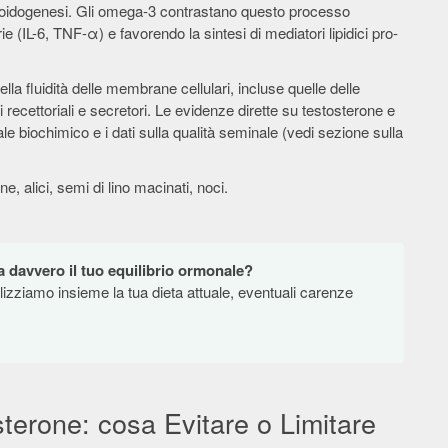
teroidogenesi. Gli omega-3 contrastano questo processo
 (IL-6, TNF-α) e favorendo la sintesi di mediatori lipidici pro-
la fluidità delle membrane cellulari, incluse quelle delle
i recettoriali e secretori. Le evidenze dirette su testosterone e
e biochimico e i dati sulla qualità seminale (vedi sezione sulla
 alici, semi di lino macinati, noci.
a davvero il tuo equilibrio ormonale?
lizziamo insieme la tua dieta attuale, eventuali carenze
.
terone: cosa Evitare o Limitare