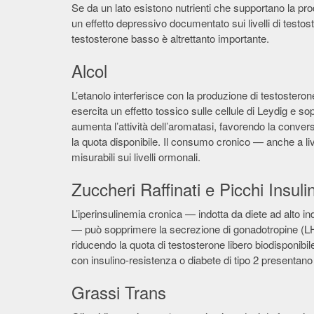
Se da un lato esistono nutrienti che supportano la pro
un effetto depressivo documentato sui livelli di tes
testosterone basso è altrettanto importante.
Alcol
L’etanolo interferisce con la produzione di testosterone
esercita un effetto tossico sulle cellule di Leydig e sop
aumenta l’attività dell’aromatasi, favorendo la conve
la quota disponibile. Il consumo cronico — anche a livel
misurabili sui livelli ormonali.
Zuccheri Raffinati e Picchi Insulin
L’iperinsulinemia cronica — indotta da diete ad alto ind
— può sopprimere la secrezione di gonadotropine (L
riducendo la quota di testosterone libero biodisponi
con insulino-resistenza o diabete di tipo 2 presenta
Grassi Trans