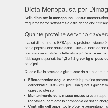
Dieta Menopausa per Dimagrir
Nella
dieta per la menopausa
, nessun macronutriente
frequentemente sottostimato dalle donne che cercano 
Quante proteine servono davver
I valori di riferimento EFSA per le proteine indicano
per la popolazione adulta sana. Tuttavia, nelle don
la massa muscolare, la letteratura più recente — tra c
fabbisogni superiori: tra
1,2 e 1,6 g per kg di peso c
principali.
Questo livello proteico è giustificato da almeno tre 
Effetto termico degli alimenti:
le proteine present
carboidrati e l’0-3% dei lipidi. Una quota significat
digestivo stesso.
Mantenimento della massa muscolare:
un apport
resistenza, contrasta la sarcopenia da deficit energe
Controllo dell’appetito:
le proteine aumentano il 