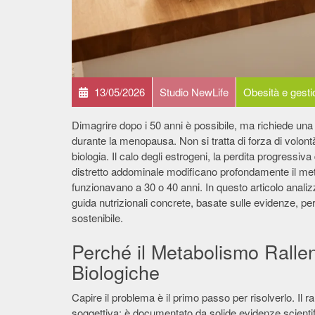
13/05/2026
Studio NewLife
Obesità e gesti
Dimagrire dopo i 50 anni è possibile, ma richiede un
durante la menopausa. Non si tratta di forza di volontà i
biologia. Il calo degli estrogeni, la perdita progressi
distretto addominale modificano profondamente il meta
funzionavano a 30 o 40 anni. In questo articolo analiz
guida nutrizionali concrete, basate sulle evidenze, pe
sostenibile.
Perché il Metabolismo Ralle
Biologiche
Capire il problema è il primo passo per risolverlo. I
soggettiva: è documentato da solide evidenze scienti