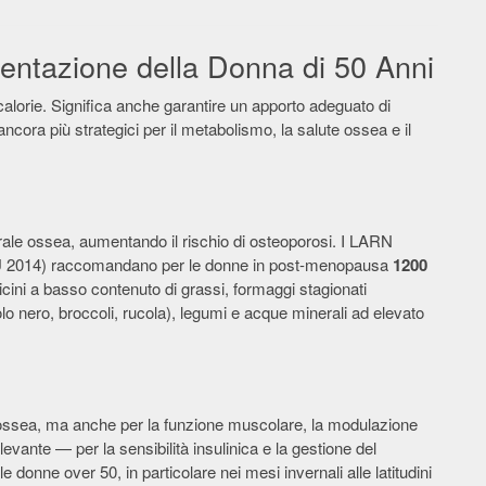
limentazione della Donna di 50 Anni
 calorie. Significa anche garantire un apporto adeguato di
ancora più strategici per il metabolismo, la salute ossea e il
erale ossea, aumentando il rischio di osteoporosi. I LARN
 SINU 2014) raccomandano per le donne in post-menopausa
1200
atticini a basso contenuto di grassi, formaggi stagionati
lo nero, broccoli, rucola), legumi e acque minerali ad elevato
 ossea, ma anche per la funzione muscolare, la modulazione
vante — per la sensibilità insulinica e la gestione del
 donne over 50, in particolare nei mesi invernali alle latitudini