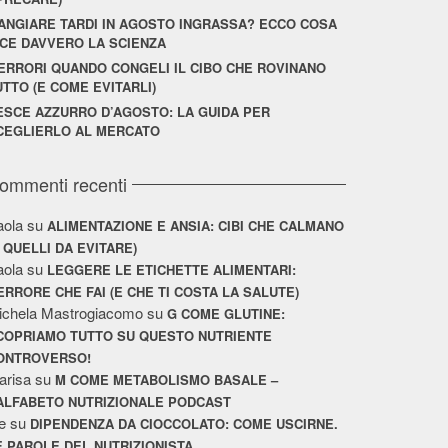
ANGIARE TARDI IN AGOSTO INGRASSA? ECCO COSA
ICE DAVVERO LA SCIENZA
 ERRORI QUANDO CONGELI IL CIBO CHE ROVINANO
UTTO (E COME EVITARLI)
ESCE AZZURRO D’AGOSTO: LA GUIDA PER
CEGLIERLO AL MERCATO
ommenti recenti
aola
su
ALIMENTAZIONE E ANSIA: CIBI CHE CALMANO
E QUELLI DA EVITARE)
aola
su
LEGGERE LE ETICHETTE ALIMENTARI:
’ERRORE CHE FAI (E CHE TI COSTA LA SALUTE)
ichela Mastrogiacomo
su
G COME GLUTINE:
COPRIAMO TUTTO SU QUESTO NUTRIENTE
ONTROVERSO!
arisa
su
M COME METABOLISMO BASALE –
’ALFABETO NUTRIZIONALE PODCAST
e
su
DIPENDENZA DA CIOCCOLATO: COME USCIRNE.
E PAROLE DEL NUTRIZIONISTA