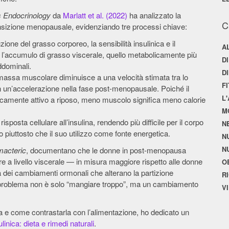
 Endocrinology
da
Marlatt et al. (2022)
ha analizzato la
C
ransizione menopausale, evidenziando tre processi chiave:
zione del grasso corporeo, la sensibilità insulinica e il
A
e l’accumulo di grasso viscerale, quello metabolicamente più
D
ddominali.
D
a massa muscolare diminuisce a una velocità stimata tra lo
F
n un’accelerazione nella fase post-menopausale. Poiché il
L
licamente attivo a riposo, meno muscolo significa meno calorie
M
risposta cellulare all’insulina, rendendo più difficile per il corpo
N
so piuttosto che il suo utilizzo come fonte energetica.
N
N
macteric
, documentano che le donne in post-menopausa
a livello viscerale — in misura maggiore rispetto alle donne
O
 dei cambiamenti ormonali che alterano la partizione
R
il problema non è solo “mangiare troppo”, ma un cambiamento
V
ca e come contrastarla con l’alimentazione, ho dedicato un
linica: dieta e rimedi naturali
.