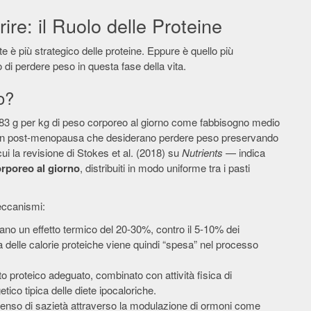
e: il Ruolo delle Proteine
 è più strategico delle proteine. Eppure è quello più
di perdere peso in questa fase della vita.
o?
 0,83 g per kg di peso corporeo al giorno come fabbisogno medio
ne in post-menopausa che desiderano perdere peso preservando
ui la revisione di Stokes et al. (2018) su
Nutrients
— indica
orporeo al giorno
, distribuiti in modo uniforme tra i pasti
meccanismi:
ano un effetto termico del 20-30%, contro il 5-10% dei
iva delle calorie proteiche viene quindi “spesa” nel processo
o proteico adeguato, combinato con attività fisica di
tico tipica delle diete ipocaloriche.
senso di sazietà attraverso la modulazione di ormoni come