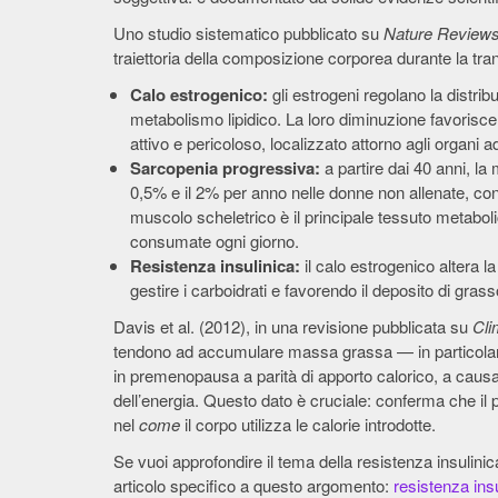
Uno studio sistematico pubblicato su
Nature Reviews
traiettoria della composizione corporea durante la t
Calo estrogenico:
gli estrogeni regolano la distribu
metabolismo lipidico. La loro diminuzione favorisc
attivo e pericoloso, localizzato attorno agli organi a
Sarcopenia progressiva:
a partire dai 40 anni, l
0,5% e il 2% per anno nelle donne non allenate, co
muscolo scheletrico è il principale tessuto metabo
consumate ogni giorno.
Resistenza insulinica:
il calo estrogenico altera la 
gestire i carboidrati e favorendo il deposito di gras
Davis et al. (2012), in una revisione pubblicata su
Cli
tendono ad accumulare massa grassa — in particolare 
in premenopausa a parità di apporto calorico, a causa
dell’energia. Questo dato è cruciale: conferma che 
nel
come
il corpo utilizza le calorie introdotte.
Se vuoi approfondire il tema della resistenza insulini
articolo specifico a questo argomento:
resistenza insu