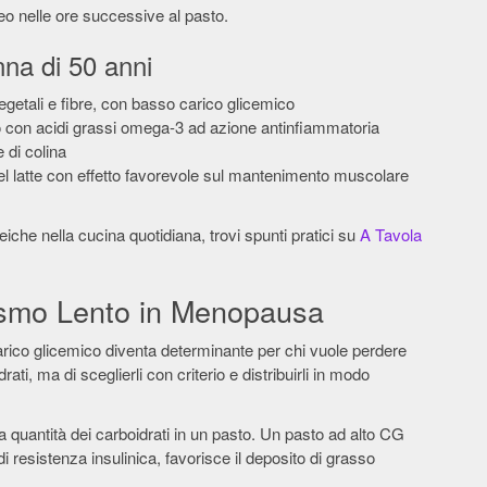
o nelle ore successive al pasto.
nna di 50 anni
 vegetali e fibre, con basso carico glicemico
 con acidi grassi omega-3 ad azione antinfiammatoria
 di colina
el latte con effetto favorevole sul mantenimento muscolare
iche nella cucina quotidiana, trovi spunti pratici su
A Tavola
ismo Lento in Menopausa
carico glicemico diventa determinante per chi vuole perdere
ati, ma di sceglierli con criterio e distribuirli in modo
a quantità dei carboidrati in un pasto. Un pasto ad alto CG
 resistenza insulinica, favorisce il deposito di grasso