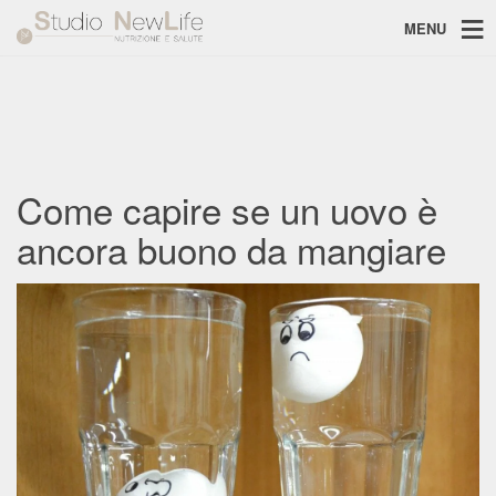
Come capire se un uovo è
MENU
ancora buono da mangiare
Come capire se un uovo è
ancora buono da mangiare