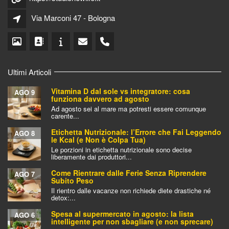
Via Marconi 47 - Bologna
Ultimi Articoli
Vitamina D dal sole vs integratore: cosa
AGO 9
funziona davvero ad agosto
Ad agosto sei al mare ma potresti essere comunque
carente...
Etichetta Nutrizionale: l’Errore che Fai Leggendo
AGO 8
le Kcal (e Non è Colpa Tua)
Le porzioni in etichetta nutrizionale sono decise
liberamente dai produttori...
Come Rientrare dalle Ferie Senza Riprendere
AGO 7
Subito Peso
Il rientro dalle vacanze non richiede diete drastiche né
detox:...
Spesa al supermercato in agosto: la lista
AGO 6
intelligente per non sbagliare (e non sprecare)