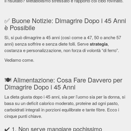
Il risultato? Metabolismo stressato e rapporto col cibo rovinato.
✅ Buone Notizie: Dimagrire Dopo i 45 Anni
è Possibile
Sì, si può dimagrire a 45 anni (così come a 47, 50 o anche 57
anni) senza soffrire e senza diete folli. Serve
strategia
,
costanza e personalizzazione, non forza di volontà “di ferro”.
Vediamo come.
🍽️ Alimentazione: Cosa Fare Davvero per
Dimagrire Dopo i 45 Anni
La dieta giusta dopo i 45 anni, sia per l’uomo sia per la donna, si
basa su un deficit calorico moderato, proteine ad ogni pasto,
carboidrati integrali in porzioni equilibrate e tante fibre. Ecco i
cinque punti chiave.
✔️ 1. Non serve mangiare pochissimo