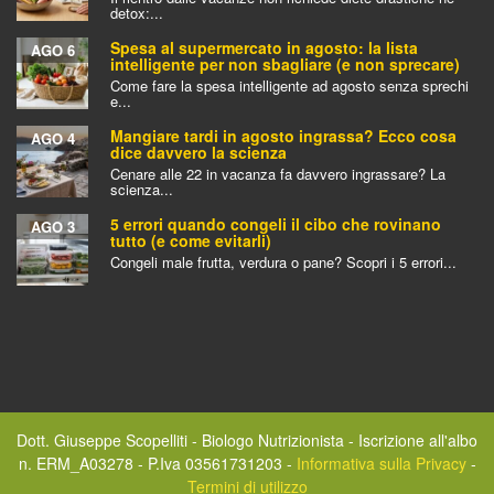
detox:...
Spesa al supermercato in agosto: la lista
AGO 6
intelligente per non sbagliare (e non sprecare)
Come fare la spesa intelligente ad agosto senza sprechi
e...
Mangiare tardi in agosto ingrassa? Ecco cosa
AGO 4
dice davvero la scienza
Cenare alle 22 in vacanza fa davvero ingrassare? La
scienza...
5 errori quando congeli il cibo che rovinano
AGO 3
tutto (e come evitarli)
Congeli male frutta, verdura o pane? Scopri i 5 errori...
Dott. Giuseppe Scopelliti - Biologo Nutrizionista - Iscrizione all'albo
n. ERM_A03278 - P.Iva 03561731203 -
Informativa sulla Privacy
-
Termini di utilizzo