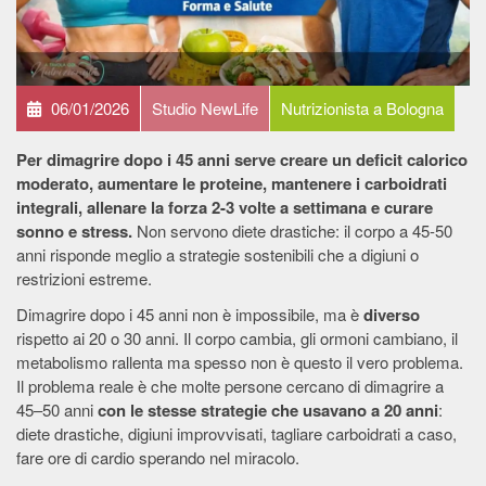
06/01/2026
Studio NewLife
Nutrizionista a Bologna
Per dimagrire dopo i 45 anni serve creare un deficit calorico
moderato, aumentare le proteine, mantenere i carboidrati
integrali, allenare la forza 2-3 volte a settimana e curare
sonno e stress.
Non servono diete drastiche: il corpo a 45-50
anni risponde meglio a strategie sostenibili che a digiuni o
restrizioni estreme.
Dimagrire dopo i 45 anni non è impossibile, ma è
diverso
rispetto ai 20 o 30 anni. Il corpo cambia, gli ormoni cambiano, il
metabolismo rallenta ma spesso non è questo il vero problema.
Il problema reale è che molte persone cercano di dimagrire a
45–50 anni
con le stesse strategie che usavano a 20 anni
:
diete drastiche, digiuni improvvisati, tagliare carboidrati a caso,
fare ore di cardio sperando nel miracolo.