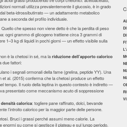
gli acidi grassi producendo tre corpi chetonici: acetoacetato,
dizioni normali utilizza prevalentemente il glucosio, è in grado
C
 dal beta-idrossibutirrato — un adattamento metabolico
ane a seconda del profilo individuale.
A
Quello che spesso non viene detto è che la perdita di peso
D
a: ogni grammo di glicogeno trattiene circa 3 grammi di
D
e 1–3 kg di liquidi in pochi giorni — un effetto visibile sulla
F
L
non è la chetosi in sé, ma la
riduzione dell’apporto calorico
M
due fattori:
N
N
dulano i segnali ormonali della fame (grelina, peptide YY). Una
N
et al. (2015) conferma che la chetosi produce un effetto
l tempo. Il ruolo della leptina in questo contesto è indiretto —
O
on va presentato come meccanismo acuto di soppressione
R
V
 densità calorica
: togliere pane raffinato, dolci, bevande
e l’introito calorico per la maggior parte delle persone.
etosi. Bruci i grassi perché assumi meno calorie. La
e enormi su come si gestisce il plateau e sul lungo periodo.