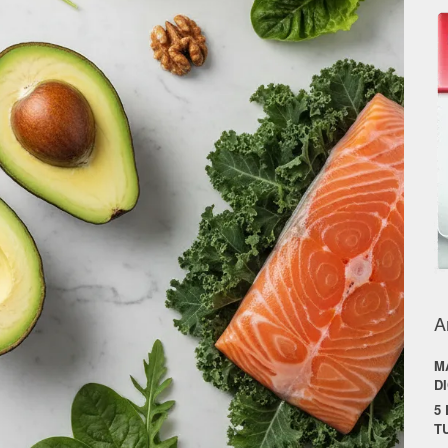
A
M
D
5
T