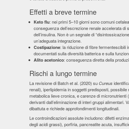
Effetti a breve termine
Keto flu
: nei primi 5–10 giorni sono comuni cefalea
conseguenza dell’escrezione renale accelerata di so
dell’insulina. Non è un segnale di “disintossicazione
un’adeguata integrazione.
Costipazione
: la riduzione di fibre fermentescibili
documentati sulla diversità batterica e sulla funzione
Alito acetonico
: conseguenza diretta della produzio
Rischi a lungo termine
La revisione di Batch et al. (2020) su
Cureus
identific
renali), iperlipidemia in soggetti predisposti, possibil
metabolica lieve cronica, e carenze di micronutrienti
derivanti dall’eliminazione di interi gruppi alimentari
dibattuta e richiede approfondimenti longitudinali.
Le controindicazioni assolute includono: difetti enzima
degli acidi grassi), porfiria, pancreatite acuta, insuff