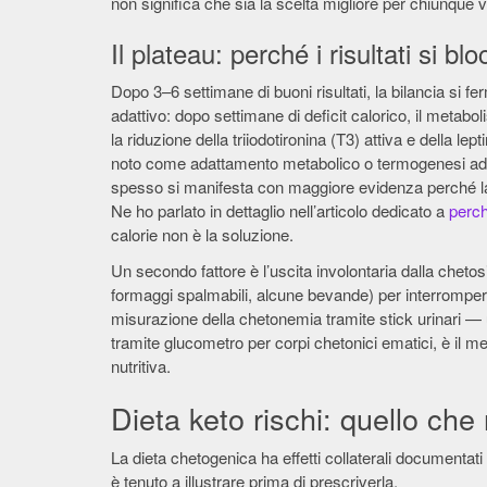
non significa che sia la scelta migliore per chiunque 
Il plateau: perché i risultati si bl
Dopo 3–6 settimane di buoni risultati, la bilancia si 
adattivo: dopo settimane di deficit calorico, il metab
la riduzione della triiodotironina (T3) attiva e della 
noto come adattamento metabolico o termogenesi adat
spesso si manifesta con maggiore evidenza perché la pe
Ne ho parlato in dettaglio nell’articolo dedicato a
perch
calorie non è la soluzione.
Un secondo fattore è l’uscita involontaria dalla chetos
formaggi spalmabili, alcune bevande) per interrompe
misurazione della chetonemia tramite stick urinari — 
tramite glucometro per corpi chetonici ematici, è il me
nutritiva.
Dieta keto rischi: quello che
La dieta chetogenica ha effetti collaterali documentati
è tenuto a illustrare prima di prescriverla.