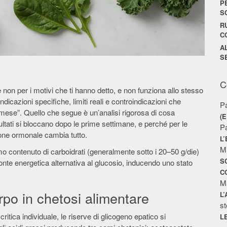
P
S
R
C
A
S
C
on per i motivi che ti hanno detto, e non funziona allo stesso
dicazioni specifiche, limiti reali e controindicazioni che
P
 mese”. Quello che segue è un’analisi rigorosa di cosa
(
ltati si bloccano dopo le prime settimane, e perché per le
P
ione ormonale cambia tutto.
L
M
mo contenuto di carboidrati (generalmente sotto i 20–50 g/die)
S
onte energetica alternativa al glucosio, inducendo uno stato
C
M
po in chetosi alimentare
L
st
ritica individuale, le riserve di glicogeno epatico si
L