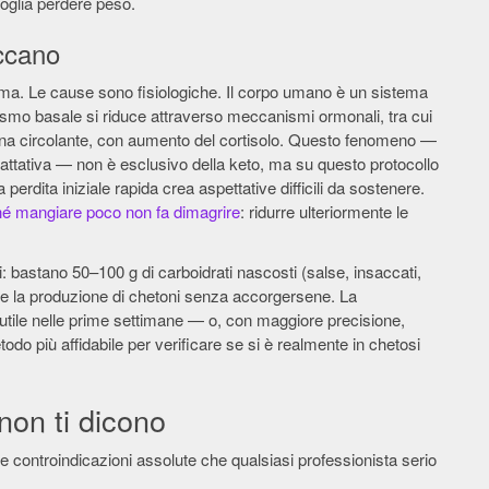
voglia perdere peso.
occano
ferma. Le cause sono fisiologiche. Il corpo umano è un sistema
olismo basale si riduce attraverso meccanismi ormonali, tra cui
leptina circolante, con aumento del cortisolo. Questo fenomeno —
tativa — non è esclusivo della keto, ma su questo protocollo
rdita iniziale rapida crea aspettative difficili da sostenere.
é mangiare poco non fa dimagrire
: ridurre ulteriormente le
i: bastano 50–100 g di carboidrati nascosti (salse, insaccati,
re la produzione di chetoni senza accorgersene. La
utile nelle prime settimane — o, con maggiore precisione,
todo più affidabile per verificare se si è realmente in chetosi
 non ti dicono
 e controindicazioni assolute che qualsiasi professionista serio