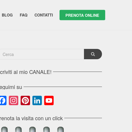
BLOG
FAQ
CONTATTI
PRENOTA ONLINE
scriviti al mio CANALE!
eguimi su
Facebook
Instagram
Pinterest
LinkedIn
YouTube
Channel
renota la visita con un click