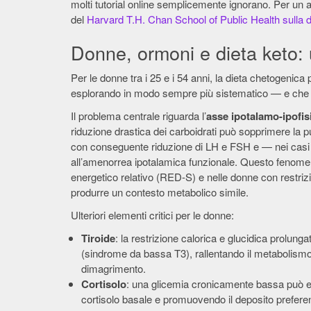
molti tutorial online semplicemente ignorano. Per un 
del
Harvard T.H. Chan School of Public Health sulla 
Donne, ormoni e dieta keto:
Per le donne tra i 25 e i 54 anni, la dieta chetogenica 
esplorando in modo sempre più sistematico — e che n
Il problema centrale riguarda l’
asse ipotalamo-ipofis
riduzione drastica dei carboidrati può sopprimere la p
con conseguente riduzione di LH e FSH e — nei casi p
all’amenorrea ipotalamica funzionale. Questo fenomen
energetico relativo (RED-S) e nelle donne con restriz
produrre un contesto metabolico simile.
Ulteriori elementi critici per le donne:
Tiroide
: la restrizione calorica e glucidica prolunga
(sindrome da bassa T3), rallentando il metabolismo 
dimagrimento.
Cortisolo
: una glicemia cronicamente bassa può e
cortisolo basale e promuovendo il deposito preferenz