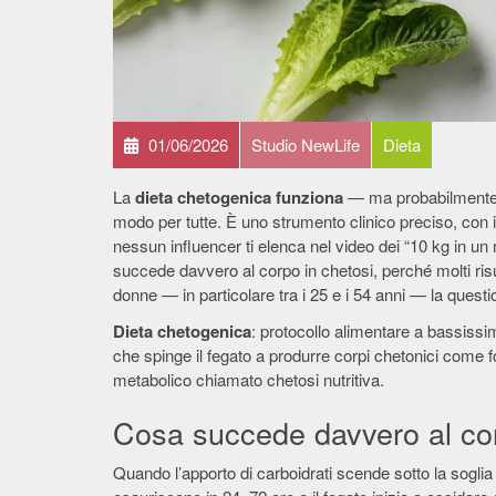
01/06/2026
Studio NewLife
Dieta
La
dieta chetogenica funziona
— ma probabilmente n
modo per tutte. È uno strumento clinico preciso, con in
nessun influencer ti elenca nel video dei “10 kg in un
succede davvero al corpo in chetosi, perché molti risu
donne — in particolare tra i 25 e i 54 anni — la quest
Dieta chetogenica
: protocollo alimentare a bassissi
che spinge il fegato a produrre corpi chetonici come f
metabolico chiamato chetosi nutritiva.
Cosa succede davvero al cor
Quando l’apporto di carboidrati scende sotto la soglia c