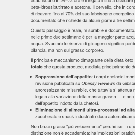
esauriscono in 24–72 ore e il fegato inizia a ossidare 
beta-idrossibutirrato e acetone. Il cervello, che in con
di ricavare fino al 70% del suo fabbisogno energetico
documentato che richiede da alcuni giorni a tre settim
Questo passaggio è reale, misurabile e documentato. 
nelle prime due settimane è per la maggior parte acqu
acqua. Svuotare le riserve di glicogeno significa perder
bilancia, ma non sul grasso corporeo.
Il principale meccanismo dimagrante della dieta keto 
totale
che questa produce, mediata principalmente da 
Soppressione dell’appetito
: i corpi chetonici mo
revisione pubblicata su
Obesity Reviews
da Gibson 
anoressizzante misurabile, che tuttavia si attenua ne
legato alla variazione della massa grassa — e n
dell’appetito indotto dalla chetosi.
Eliminazione di alimenti ultra-processati ad alta
zuccherate e snack industriali riduce automaticament
Non bruci i grassi “più velocemente” perché sei in ch
distinzione non è accademica: ha implicazioni pratich