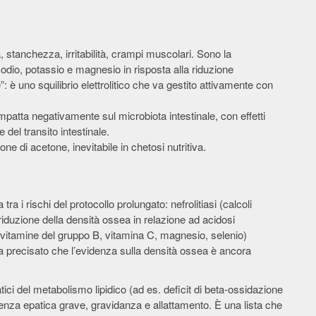
, stanchezza, irritabilità, crampi muscolari. Sono la
dio, potassio e magnesio in risposta alla riduzione
”: è uno squilibrio elettrolitico che va gestito attivamente con
 impatta negativamente sul microbiota intestinale, con effetti
 del transito intestinale.
ne di acetone, inevitabile in chetosi nutritiva.
a tra i rischi del protocollo prolungato: nefrolitiasi (calcoli
e riduzione della densità ossea in relazione ad acidosi
 (vitamine del gruppo B, vitamina C, magnesio, selenio)
. Va precisato che l’evidenza sulla densità ossea è ancora
tici del metabolismo lipidico (ad es. deficit di beta-ossidazione
icienza epatica grave, gravidanza e allattamento. È una lista che