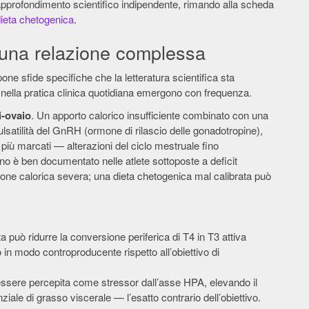
approfondimento scientifico indipendente, rimando alla scheda
dieta chetogenica
.
 una relazione complessa
pone sfide specifiche che la letteratura scientifica sta
ella pratica clinica quotidiana emergono con frequenza.
i-ovaio
. Un apporto calorico insufficiente combinato con una
ulsatilità del GnRH (ormone di rilascio delle gonadotropine),
iù marcati — alterazioni del ciclo mestruale fino
o è ben documentato nelle atlete sottoposte a deficit
ione calorica severa; una dieta chetogenica mal calibrata può
ta può ridurre la conversione periferica di T4 in T3 attiva
in modo controproducente rispetto all’obiettivo di
ssere percepita come stressor dall’asse HPA, elevando il
iale di grasso viscerale — l’esatto contrario dell’obiettivo.