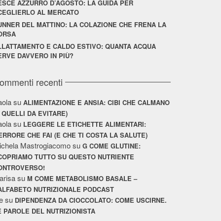
ESCE AZZURRO D’AGOSTO: LA GUIDA PER
CEGLIERLO AL MERCATO
UNNER DEL MATTINO: LA COLAZIONE CHE FRENA LA
ORSA
LLATTAMENTO E CALDO ESTIVO: QUANTA ACQUA
ERVE DAVVERO IN PIÙ?
ommenti recenti
aola
su
ALIMENTAZIONE E ANSIA: CIBI CHE CALMANO
E QUELLI DA EVITARE)
aola
su
LEGGERE LE ETICHETTE ALIMENTARI:
’ERRORE CHE FAI (E CHE TI COSTA LA SALUTE)
ichela Mastrogiacomo
su
G COME GLUTINE:
COPRIAMO TUTTO SU QUESTO NUTRIENTE
ONTROVERSO!
arisa
su
M COME METABOLISMO BASALE –
’ALFABETO NUTRIZIONALE PODCAST
e
su
DIPENDENZA DA CIOCCOLATO: COME USCIRNE.
E PAROLE DEL NUTRIZIONISTA