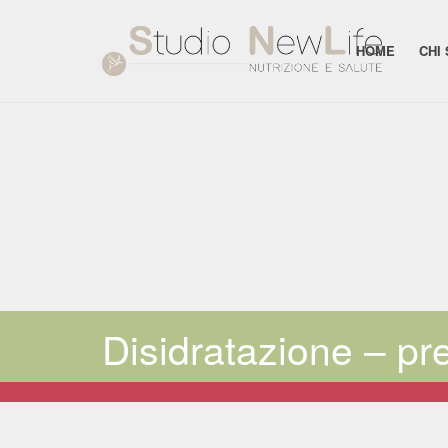
HOME
CHI
Disidratazione – pr