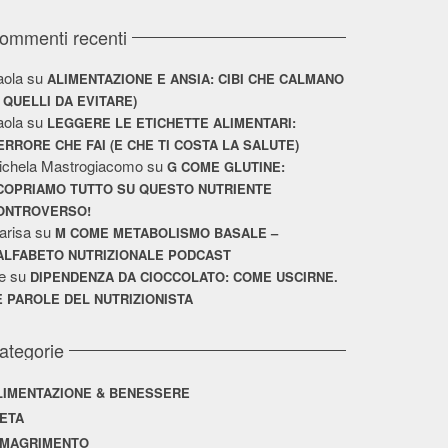
ommenti recenti
aola
su
ALIMENTAZIONE E ANSIA: CIBI CHE CALMANO
E QUELLI DA EVITARE)
aola
su
LEGGERE LE ETICHETTE ALIMENTARI:
’ERRORE CHE FAI (E CHE TI COSTA LA SALUTE)
ichela Mastrogiacomo
su
G COME GLUTINE:
COPRIAMO TUTTO SU QUESTO NUTRIENTE
ONTROVERSO!
arisa
su
M COME METABOLISMO BASALE –
’ALFABETO NUTRIZIONALE PODCAST
e
su
DIPENDENZA DA CIOCCOLATO: COME USCIRNE.
E PAROLE DEL NUTRIZIONISTA
ategorie
LIMENTAZIONE & BENESSERE
IETA
IMAGRIMENTO