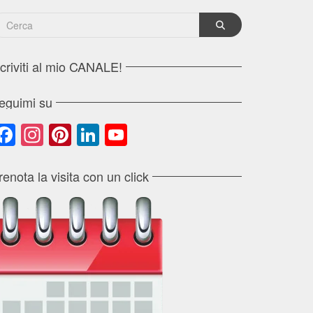
scriviti al mio CANALE!
eguimi su
Facebook
Instagram
Pinterest
LinkedIn
YouTube
Channel
renota la visita con un click