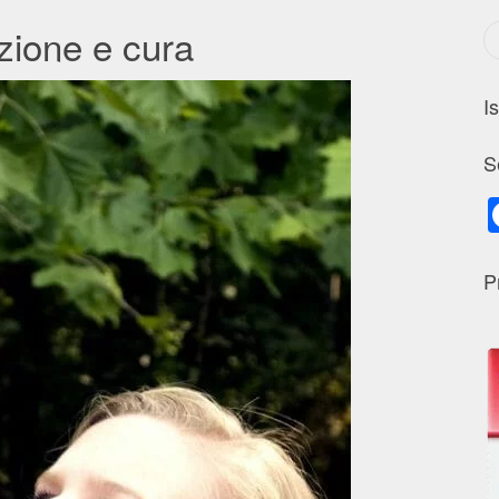
zione e cura
I
S
P