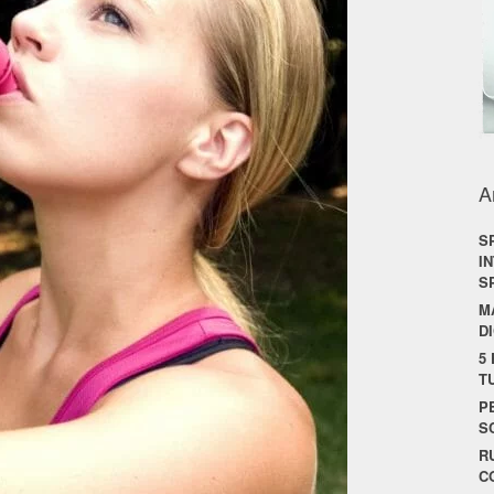
A
S
I
S
M
D
5
T
P
S
R
C