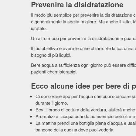
Prevenire la disidratazione
Il modo più semplice per prevenire la disidratazione co
è generalmente la scelta migliore. Ma anche il latte, t
idratato.
Un altro modo per prevenire la disidratazione è guarda
Il tuo obiettivo è avere le urine chiare. Se la tua urin
bisogno di più liquidi.
Bere acqua a sufficienza ogni giorno può essere diffic
pazienti chemioterapici.
Ecco alcune idee per bere di p
Ci sono varie app per l’acqua che puoi scaricare sul 
durante il giorno.
Bevi il brodo di cottura della verdura, aiuterà anche a 
Aromatizza l’acqua usando ad esempio cetrioli e limo
La mattina prendi una bottiglia piena d’acqua e usal
bancone della cucina dove puoi vederla.