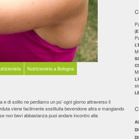
C
P
(
P
L
M
S
C
trizionista
Nutrizionista a Bologna
M
L
st
L
ua e di solito ne perdiamo un po’ ogni giorno attraverso il
C
perduta viene facilmente sostituita bevendone altra e mangiando
 se non bevi abbastanza puoi andare incontro alla
A
D
D