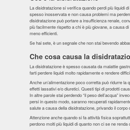
La disidratazione si verifica quando perdi più liquid
spesso inosservata e non causa problemi ma perderne
disidratazione può portare a insufficienza renale, conv
più facilmente rispetto a chi è più giovane, a causa di 
meno efficienti.
Se hai sete, è un segnale che non stai bevendo abbast
Che cosa causa la disidratazi
La disidratazione è spesso causata da malattie gastr
farti perdere liquidi molto rapidamente e rendere diffic
Anche un’alimentazione poco corretta può ridurre la quan
effetti lassativi e/o diuretici. Questi tipi di prodotti ca
In altre parole stai perdendo “il peso dell’acqua” invec
persi in questo modo, saranno recuperati rapidamente 
salute a causa della disidratazione, privando il corpo d
Attenzione anche quando si fa attività fisica soprattutt
perdono molti più liquidi di quanto non ci se ne renda 