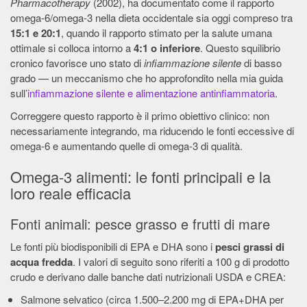
Pharmacotherapy
(2002), ha documentato come il rapporto
omega-6/omega-3 nella dieta occidentale sia oggi compreso tra
15:1 e 20:1
, quando il rapporto stimato per la salute umana
ottimale si colloca intorno a
4:1 o inferiore
. Questo squilibrio
cronico favorisce uno stato di
infiammazione silente
di basso
grado — un meccanismo che ho approfondito nella mia guida
sull’
infiammazione silente e alimentazione antinfiammatoria
.
Correggere questo rapporto è il primo obiettivo clinico: non
necessariamente integrando, ma riducendo le fonti eccessive di
omega-6 e aumentando quelle di omega-3 di qualità.
Omega-3 alimenti: le fonti principali e la
loro reale efficacia
Fonti animali: pesce grasso e frutti di mare
Le fonti più biodisponibili di EPA e DHA sono i
pesci grassi di
acqua fredda
. I valori di seguito sono riferiti a 100 g di prodotto
crudo e derivano dalle banche dati nutrizionali USDA e CREA:
Salmone selvatico (circa 1.500–2.200 mg di EPA+DHA per