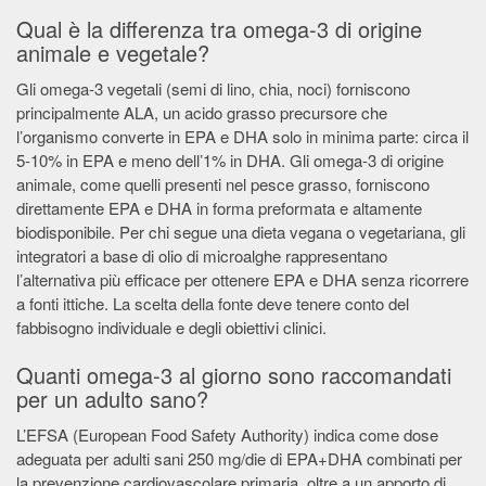
Qual è la differenza tra omega-3 di origine
animale e vegetale?
Gli omega-3 vegetali (semi di lino, chia, noci) forniscono
principalmente ALA, un acido grasso precursore che
l’organismo converte in EPA e DHA solo in minima parte: circa il
5-10% in EPA e meno dell’1% in DHA. Gli omega-3 di origine
animale, come quelli presenti nel pesce grasso, forniscono
direttamente EPA e DHA in forma preformata e altamente
biodisponibile. Per chi segue una dieta vegana o vegetariana, gli
integratori a base di olio di microalghe rappresentano
l’alternativa più efficace per ottenere EPA e DHA senza ricorrere
a fonti ittiche. La scelta della fonte deve tenere conto del
fabbisogno individuale e degli obiettivi clinici.
Quanti omega-3 al giorno sono raccomandati
per un adulto sano?
L’EFSA (European Food Safety Authority) indica come dose
adeguata per adulti sani 250 mg/die di EPA+DHA combinati per
la prevenzione cardiovascolare primaria, oltre a un apporto di