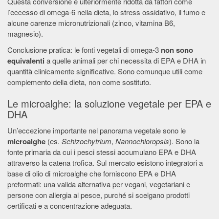
Questa conversione è ulteriormente ridotta da fattori come
l’eccesso di omega-6 nella dieta, lo stress ossidativo, il fumo e
alcune carenze micronutrizionali (zinco, vitamina B6,
magnesio).
Conclusione pratica: le fonti vegetali di omega-3
non sono
equivalenti
a quelle animali per chi necessita di EPA e DHA in
quantità clinicamente significative. Sono comunque utili come
complemento della dieta, non come sostituto.
Le microalghe: la soluzione vegetale per EPA e
DHA
Un’eccezione importante nel panorama vegetale sono le
microalghe
(es.
Schizochytrium
,
Nannochloropsis
). Sono la
fonte primaria da cui i pesci stessi accumulano EPA e DHA
attraverso la catena trofica. Sul mercato esistono integratori a
base di olio di microalghe che forniscono EPA e DHA
preformati: una valida alternativa per vegani, vegetariani e
persone con allergia al pesce, purché si scelgano prodotti
certificati e a concentrazione adeguata.