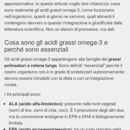
approssimative. In questo articolo voglio fare chiarezza: cosa
sono realmente gli acidi grassi omega-3, come funzionano
nell’organismo, quanti al giorno ne servono, quali alimenti li
contengono davvero e quando l’integrazione è giustificata dalla
letteratura scientifica. Non un elenco di promesse, ma dati.
Cosa sono gli acidi grassi omega-3 e
perché sono essenziali
Gli acidi grassi omega-3 appartengono alla famiglia dei
grassi
polinsaturi a catena lunga
. Sono definiti “essenziali” perché il
nostro organismo non è in grado di sintetizzarli autonomamente:
devono essere introdotti con la dieta o con un’integrazione
mirata.
I tre principali sono:
ALA (acido alfa-linolenico)
: presente nelle fonti vegetali
(semi di lino, semi di chia, noci). È il precursore degli altri due,
ma la conversione endogena in EPA e DHA è biologicamente
limitata.
EPA (acido eicosapentaenoico)
: ha un ruolo primario nella