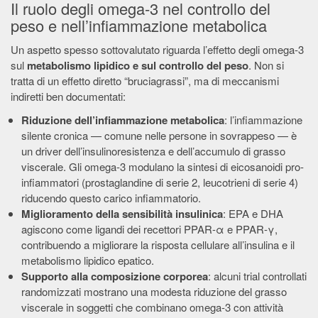
Il ruolo degli omega-3 nel controllo del
peso e nell’infiammazione metabolica
Un aspetto spesso sottovalutato riguarda l’effetto degli omega-3
sul
metabolismo lipidico e sul controllo del peso
. Non si
tratta di un effetto diretto “bruciagrassi”, ma di meccanismi
indiretti ben documentati:
Riduzione dell’infiammazione metabolica
: l’infiammazione
silente cronica — comune nelle persone in sovrappeso — è
un driver dell’insulinoresistenza e dell’accumulo di grasso
viscerale. Gli omega-3 modulano la sintesi di eicosanoidi pro-
infiammatori (prostaglandine di serie 2, leucotrieni di serie 4)
riducendo questo carico infiammatorio.
Miglioramento della sensibilità insulinica
: EPA e DHA
agiscono come ligandi dei recettori PPAR-α e PPAR-γ,
contribuendo a migliorare la risposta cellulare all’insulina e il
metabolismo lipidico epatico.
Supporto alla composizione corporea
: alcuni trial controllati
randomizzati mostrano una modesta riduzione del grasso
viscerale in soggetti che combinano omega-3 con attività