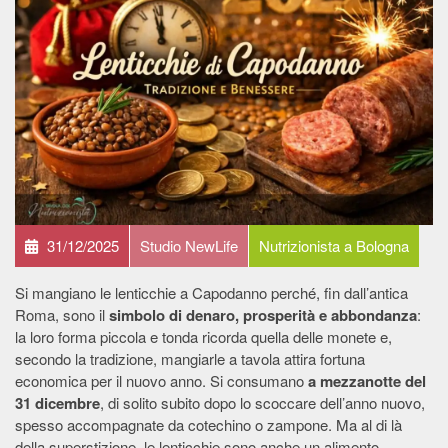
31/12/2025
Studio NewLife
Nutrizionista a Bologna
Si mangiano le lenticchie a Capodanno perché, fin dall’antica
Roma, sono il
simbolo di denaro, prosperità e abbondanza
:
la loro forma piccola e tonda ricorda quella delle monete e,
secondo la tradizione, mangiarle a tavola attira fortuna
economica per il nuovo anno. Si consumano
a mezzanotte del
31 dicembre
, di solito subito dopo lo scoccare dell’anno nuovo,
spesso accompagnate da cotechino o zampone. Ma al di là
della superstizione, le lenticchie sono anche un alimento