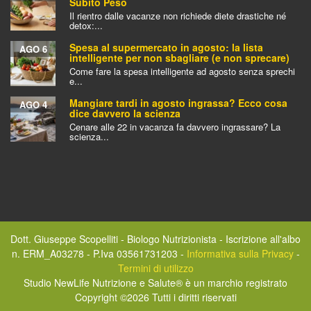
Subito Peso
Il rientro dalle vacanze non richiede diete drastiche né
detox:...
Spesa al supermercato in agosto: la lista
AGO 6
intelligente per non sbagliare (e non sprecare)
Come fare la spesa intelligente ad agosto senza sprechi
e...
Mangiare tardi in agosto ingrassa? Ecco cosa
AGO 4
dice davvero la scienza
Cenare alle 22 in vacanza fa davvero ingrassare? La
scienza...
Dott. Giuseppe Scopelliti - Biologo Nutrizionista - Iscrizione all'albo
n. ERM_A03278 - P.Iva 03561731203 -
Informativa sulla Privacy
-
Termini di utilizzo
Studio NewLife Nutrizione e Salute® è un marchio registrato
Copyright ©2026 Tutti i diritti riservati