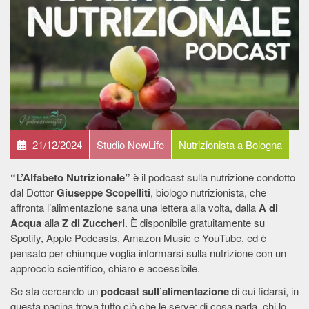
21/12/2024
Studio NewLife
Nutrizionista a Bologna
“L’Alfabeto Nutrizionale”
è il podcast sulla nutrizione condotto
dal Dottor
Giuseppe Scopelliti
, biologo nutrizionista, che
affronta l’alimentazione sana una lettera alla volta, dalla
A di
Acqua
alla
Z di Zuccheri
. È disponibile gratuitamente su
Spotify, Apple Podcasts, Amazon Music e YouTube, ed è
pensato per chiunque voglia informarsi sulla nutrizione con un
approccio scientifico, chiaro e accessibile.
Se sta cercando un
podcast sull’alimentazione
di cui fidarsi, in
questa pagina trova tutto ciò che le serve: di cosa parla, chi lo