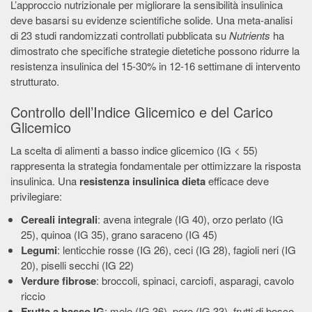
L’approccio nutrizionale per migliorare la sensibilità insulinica
deve basarsi su evidenze scientifiche solide. Una meta-analisi
di 23 studi randomizzati controllati pubblicata su
Nutrients
ha
dimostrato che specifiche strategie dietetiche possono ridurre la
resistenza insulinica del 15-30% in 12-16 settimane di intervento
strutturato.
Controllo dell’Indice Glicemico e del Carico
Glicemico
La scelta di alimenti a basso indice glicemico (IG < 55)
rappresenta la strategia fondamentale per ottimizzare la risposta
insulinica. Una
resistenza insulinica dieta
efficace deve
privilegiare:
Cereali integrali
: avena integrale (IG 40), orzo perlato (IG
25), quinoa (IG 35), grano saraceno (IG 45)
Legumi
: lenticchie rosse (IG 26), ceci (IG 28), fagioli neri (IG
20), piselli secchi (IG 22)
Verdure fibrose
: broccoli, spinaci, carciofi, asparagi, cavolo
riccio
Frutta a basso IG
: mele (IG 36), pere (IG 33), frutti di bosco