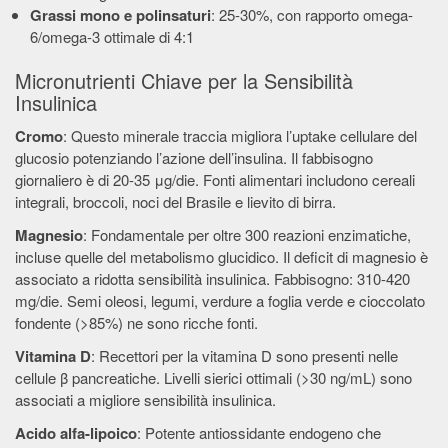
Grassi mono e polinsaturi
: 25-30%, con rapporto omega-
6/omega-3 ottimale di 4:1
Micronutrienti Chiave per la Sensibilità
Insulinica
Cromo
: Questo minerale traccia migliora l’uptake cellulare del
glucosio potenziando l’azione dell’insulina. Il fabbisogno
giornaliero è di 20-35 μg/die. Fonti alimentari includono cereali
integrali, broccoli, noci del Brasile e lievito di birra.
Magnesio
: Fondamentale per oltre 300 reazioni enzimatiche,
incluse quelle del metabolismo glucidico. Il deficit di magnesio è
associato a ridotta sensibilità insulinica. Fabbisogno: 310-420
mg/die. Semi oleosi, legumi, verdure a foglia verde e cioccolato
fondente (>85%) ne sono ricche fonti.
Vitamina D
: Recettori per la vitamina D sono presenti nelle
cellule β pancreatiche. Livelli sierici ottimali (>30 ng/mL) sono
associati a migliore sensibilità insulinica.
Acido alfa-lipoico
: Potente antiossidante endogeno che