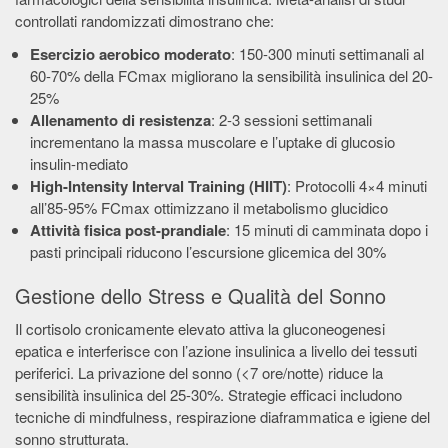
controllati randomizzati dimostrano che:
Esercizio aerobico moderato
: 150-300 minuti settimanali al
60-70% della FCmax migliorano la sensibilità insulinica del 20-
25%
Allenamento di resistenza
: 2-3 sessioni settimanali
incrementano la massa muscolare e l’uptake di glucosio
insulin-mediato
High-Intensity Interval Training (HIIT)
: Protocolli 4×4 minuti
all’85-95% FCmax ottimizzano il metabolismo glucidico
Attività fisica post-prandiale
: 15 minuti di camminata dopo i
pasti principali riducono l’escursione glicemica del 30%
Gestione dello Stress e Qualità del Sonno
Il cortisolo cronicamente elevato attiva la gluconeogenesi
epatica e interferisce con l’azione insulinica a livello dei tessuti
periferici. La privazione del sonno (<7 ore/notte) riduce la
sensibilità insulinica del 25-30%. Strategie efficaci includono
tecniche di mindfulness, respirazione diaframmatica e igiene del
sonno strutturata.