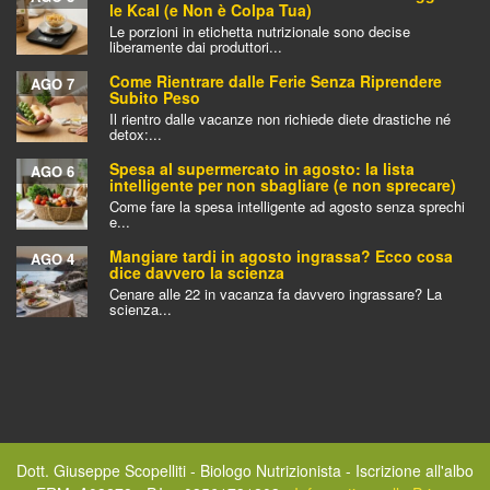
le Kcal (e Non è Colpa Tua)
Le porzioni in etichetta nutrizionale sono decise
liberamente dai produttori...
Come Rientrare dalle Ferie Senza Riprendere
AGO 7
Subito Peso
Il rientro dalle vacanze non richiede diete drastiche né
detox:...
Spesa al supermercato in agosto: la lista
AGO 6
intelligente per non sbagliare (e non sprecare)
Come fare la spesa intelligente ad agosto senza sprechi
e...
Mangiare tardi in agosto ingrassa? Ecco cosa
AGO 4
dice davvero la scienza
Cenare alle 22 in vacanza fa davvero ingrassare? La
scienza...
Dott. Giuseppe Scopelliti - Biologo Nutrizionista - Iscrizione all'albo