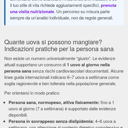
il tuo stile di vita richiede aggiustamenti specifici,
prenota
una visita nutrizionale
. Un percorso su misura parte
sempre da un’analisi individuale, non da regole generali.
Quante uova si possono mangiare?
Indicazioni pratiche per la persona sana
Non esiste un numero universalmente “giusto”. Le evidenze
attuali supportano un consumo di
1 uovo al giorno nella
persona sana
senza rischi cardiovascolari documentati. Alcune
linee guida internazionali indicano 6–7 uova a settimana come
soglia ragionevole e ben tollerata nella popolazione generale.
Per orientarsi in modo pratico:
Persona sana, normopeso, attiva fisicamente:
fino a 1
uovo al giorno (7 a settimana) è supportato dalle evidenze
disponibili.
Persona in sovrappeso senza dislipidemia:
4–6 uova a
settimana, con attenzione al contesto dietetico complessivo e