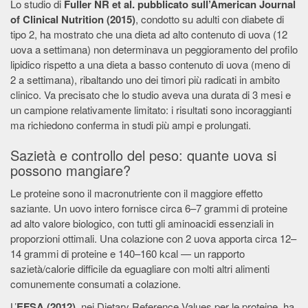
Lo studio di
Fuller NR et al. pubblicato sull’American Journal
of Clinical Nutrition (2015)
, condotto su adulti con diabete di
tipo 2, ha mostrato che una dieta ad alto contenuto di uova (12
uova a settimana) non determinava un peggioramento del profilo
lipidico rispetto a una dieta a basso contenuto di uova (meno di
2 a settimana), ribaltando uno dei timori più radicati in ambito
clinico. Va precisato che lo studio aveva una durata di 3 mesi e
un campione relativamente limitato: i risultati sono incoraggianti
ma richiedono conferma in studi più ampi e prolungati.
Sazietà e controllo del peso: quante uova si
possono mangiare?
Le proteine sono il macronutriente con il maggiore effetto
saziante. Un uovo intero fornisce circa 6–7 grammi di proteine
ad alto valore biologico, con tutti gli aminoacidi essenziali in
proporzioni ottimali. Una colazione con 2 uova apporta circa 12–
14 grammi di proteine e 140–160 kcal — un rapporto
sazietà/calorie difficile da eguagliare con molti altri alimenti
comunemente consumati a colazione.
L’
EFSA (2012)
, nei Dietary Reference Values per le proteine, ha