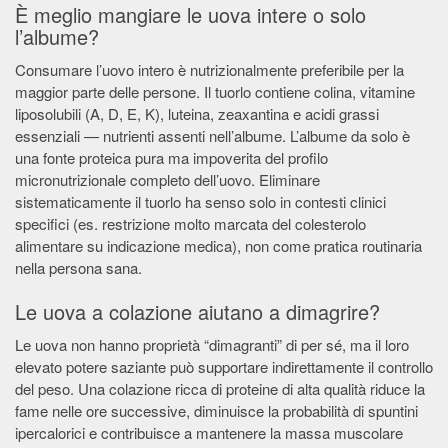
È meglio mangiare le uova intere o solo
l’albume?
Consumare l’uovo intero è nutrizionalmente preferibile per la
maggior parte delle persone. Il tuorlo contiene colina, vitamine
liposolubili (A, D, E, K), luteina, zeaxantina e acidi grassi
essenziali — nutrienti assenti nell’albume. L’albume da solo è
una fonte proteica pura ma impoverita del profilo
micronutrizionale completo dell’uovo. Eliminare
sistematicamente il tuorlo ha senso solo in contesti clinici
specifici (es. restrizione molto marcata del colesterolo
alimentare su indicazione medica), non come pratica routinaria
nella persona sana.
Le uova a colazione aiutano a dimagrire?
Le uova non hanno proprietà “dimagranti” di per sé, ma il loro
elevato potere saziante può supportare indirettamente il controllo
del peso. Una colazione ricca di proteine di alta qualità riduce la
fame nelle ore successive, diminuisce la probabilità di spuntini
ipercalorici e contribuisce a mantenere la massa muscolare