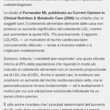
colesterologenesi
.
Lo studio di
Fernandez ML pubblicato su Current Opinion in
Clinical Nutrition & Metabolic Care (2006)
ha chiarito che, in
soggetti sani, il colesterolo alimentare derivante dalle uova non
produce un aumento significativo del colesterolo LDL, mentre
può aumentare la quota HDL. Più precisamente, il rapporto
LDL/HDL — un marcatore di rischio cardiovascolare
comunemente utilizzato — tende a rimanere stabile o a
migliorare modestamente.
Esistono, tuttavia, i cosiddetti
iper-responder
: una quota stimata
intorno al 25% della popolazione che risponde in modo più
marcato al colesterolo alimentare con un aumento proporzionale
sia di LDL che di HDL. Anche in questi casi, le evidenze non
mostrano un aumento del rischio cardiovascolare netto, ma la
personalizzazione rimane fondamentale — ed è esattamente il
motivo per cui una valutazione nutrizionale individuale ha un
senso clinico preciso.
È utile anche ricordare che i principali determinanti dell’aumento
di LDL nella dieta occidentale sono i
grassi saturi e i grassi