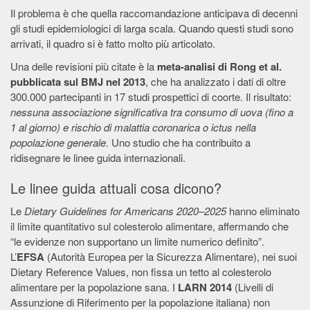
Il problema è che quella raccomandazione anticipava di decenni
gli studi epidemiologici di larga scala. Quando questi studi sono
arrivati, il quadro si è fatto molto più articolato.
Una delle revisioni più citate è la
meta-analisi di Rong et al.
pubblicata sul BMJ nel 2013
, che ha analizzato i dati di oltre
300.000 partecipanti in 17 studi prospettici di coorte. Il risultato:
nessuna associazione significativa tra consumo di uova (fino a
1 al giorno) e rischio di malattia coronarica o ictus nella
popolazione generale
. Uno studio che ha contribuito a
ridisegnare le linee guida internazionali.
Le linee guida attuali cosa dicono?
Le
Dietary Guidelines for Americans 2020–2025
hanno eliminato
il limite quantitativo sul colesterolo alimentare, affermando che
“le evidenze non supportano un limite numerico definito”.
L’
EFSA
(Autorità Europea per la Sicurezza Alimentare), nei suoi
Dietary Reference Values, non fissa un tetto al colesterolo
alimentare per la popolazione sana. I
LARN 2014
(Livelli di
Assunzione di Riferimento per la popolazione italiana) non