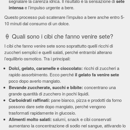
segnalare la carenza idrica. Il risultato è la sensazione di
sete
intensa
e l’impulso urgente a bere.
Questo processo può scatenare l’impulso a bere anche entro 5-
10 minuti dal consumo di un dolce.
🍦 Quali sono i cibi che fanno venire sete?
I cibi che fanno venire sete sono soprattutto quelli ricchi di
zuccheri semplici e quelli salati, perché entrambi alterano
l’equilibrio osmotico. Tra i principali:
Dolci, gelato, caramelle e cioccolato:
ricchi di zuccheri a
rapido assorbimento. Ecco perché
il gelato fa venire sete
poco dopo averlo mangiato.
Bevande zuccherate, succhi e bibite:
concentrano una
grande quantità di zucchero in pochi liquidi.
Carboidrati raffinati:
pane bianco, pizza e prodotti da forno
possono dare sete dopo mangiato, perché vengono
trasformati rapidamente in glucosio.
Alimenti molto salati:
salumi, snack e cibi conservati
aumentano la concentrazione di sodio nel sangue, attivando lo