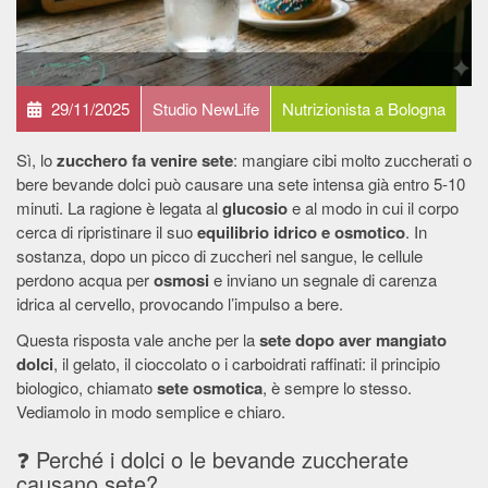
29/11/2025
Studio NewLife
Nutrizionista a Bologna
Sì, lo
zucchero fa venire sete
: mangiare cibi molto zuccherati o
bere bevande dolci può causare una sete intensa già entro 5-10
minuti. La ragione è legata al
glucosio
e al modo in cui il corpo
cerca di ripristinare il suo
equilibrio idrico e osmotico
. In
sostanza, dopo un picco di zuccheri nel sangue, le cellule
perdono acqua per
osmosi
e inviano un segnale di carenza
idrica al cervello, provocando l’impulso a bere.
Questa risposta vale anche per la
sete dopo aver mangiato
dolci
, il gelato, il cioccolato o i carboidrati raffinati: il principio
biologico, chiamato
sete osmotica
, è sempre lo stesso.
Vediamolo in modo semplice e chiaro.
❓ Perché i dolci o le bevande zuccherate
causano sete?