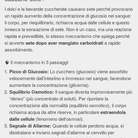
I dolci e le bevande zuccherate causano sete perché provocano
un rapido aumento della concentrazione di glucosio nel sangue:
il corpo, per riequilibrarlo, richiama acqua dalle cellule e questo
innesca la sensazione di sete. Non è un caso, ma una reazione
rapida e prevedibile, lo stesso meccanismo che spiega perché
si avverte
sete dopo aver mangiato carboidrati
a rapido
assorbimento.
🧠 Il meccanismo in 3 passaggi:
Picco di Glucosio:
Lo zucchero (glucosio) viene assorbito
velocemente dall’intestino e immesso nel sangue, facendone
aumentare la concentrazione (glicemia).
Squilibrio Osmotico:
Il sangue diventa improvvisamente più
“denso” (più concentrato di soluti). Per riportare la
concentrazione alla normalità (equilibrio osmotico), il corpo
richiama acqua da altre riserve, in particolare
estraendola
dalle cellule
(fenomeno dell’osmosi).
Segnale di Allarme:
Quando le cellule perdono acqua, si
disidratano e inviano segnali d’allarme al cervello per