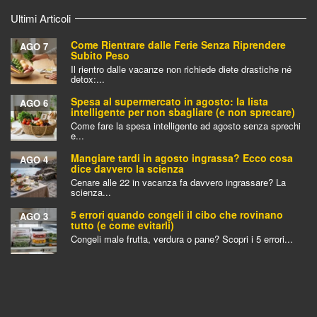
Ultimi Articoli
Come Rientrare dalle Ferie Senza Riprendere
AGO 7
Subito Peso
Il rientro dalle vacanze non richiede diete drastiche né
detox:...
Spesa al supermercato in agosto: la lista
AGO 6
intelligente per non sbagliare (e non sprecare)
Come fare la spesa intelligente ad agosto senza sprechi
e...
Mangiare tardi in agosto ingrassa? Ecco cosa
AGO 4
dice davvero la scienza
Cenare alle 22 in vacanza fa davvero ingrassare? La
scienza...
5 errori quando congeli il cibo che rovinano
AGO 3
tutto (e come evitarli)
Congeli male frutta, verdura o pane? Scopri i 5 errori...