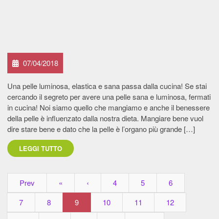
07/04/2018
Una pelle luminosa, elastica e sana passa dalla cucina! Se stai
cercando il segreto per avere una pelle sana e luminosa, fermati
in cucina! Noi siamo quello che mangiamo e anche il benessere
della pelle è influenzato dalla nostra dieta. Mangiare bene vuol
dire stare bene e dato che la pelle è l’organo più grande […]
LEGGI TUTTO
Prev
«
‹
4
5
6
7
8
9
10
11
12